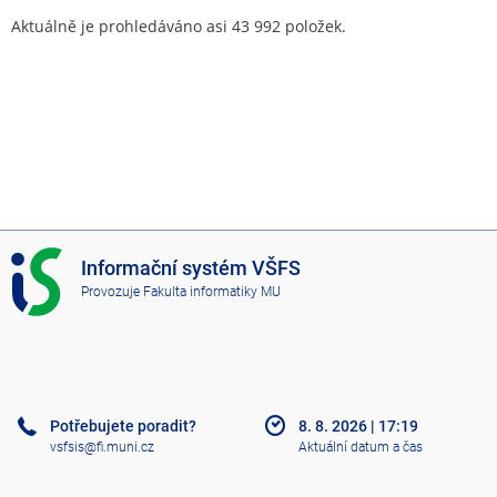
Aktuálně je prohledáváno asi 43 992 položek.
I
Informační systém VŠFS
S
Provozuje
Fakulta informatiky MU
V
Š
F
S
Potřebujete poradit?
8. 8. 2026
|
17:19
vsfsis@fi.muni.cz
Aktuální datum a čas