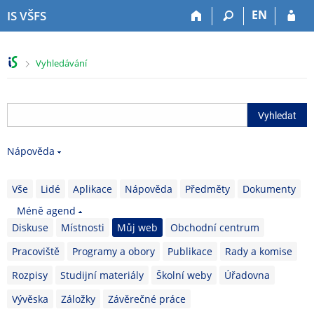
P
P
P
P
EN
IS VŠFS
ř
ř
ř
ř
e
e
e
e
s
s
s
s
>
Vyhledávání
k
k
k
k
o
o
o
o
č
č
č
č
i
i
i
i
t
t
t
t
n
n
n
n
Nápověda
a
a
a
a
h
h
o
p
o
l
b
a
Vše
Lidé
Aplikace
Nápověda
Předměty
Dokumenty
r
a
s
t
Méně agend
n
v
a
i
Diskuse
Místnosti
Můj web
Obchodní centrum
í
i
h
č
l
č
k
Pracoviště
Programy a obory
Publikace
Rady a komise
i
k
u
š
u
Rozpisy
Studijní materiály
Školní weby
Úřadovna
t
Vývěska
Záložky
Závěrečné práce
u