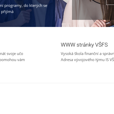
jní programy, do kterých se
 přijímá
WWW stránky VŠFS
nát svoje učo
Vysoká škola finanční a správ
e, pomohou vám
Adresa vývojového týmu IS V