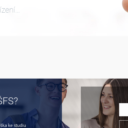
ízení…
ŠFS?
áška ke studiu