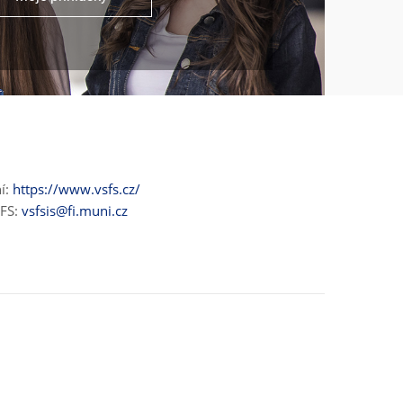
ní:
https://www.vsfs.cz/
ŠFS:
vsfsis@fi.muni.cz