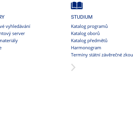
RY
STUDIUM
ové vyhledávání
Katalog programů
tový server
Katalog oborů
materiály
Katalog předmětů
e
Harmonogram
Termíny státní závěrečné zko