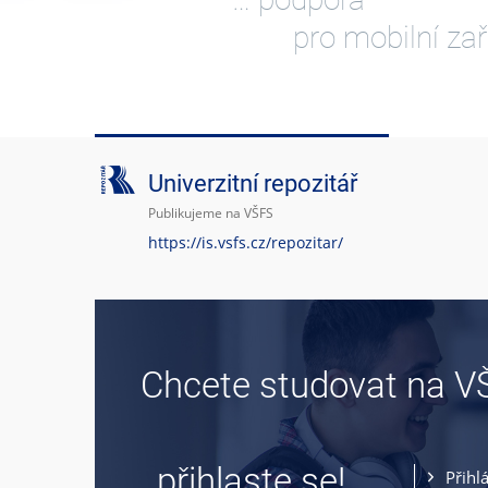
pro mobilní zař
Univerzitní repozitář
Publikujeme na VŠFS
https://is.vsfs.cz/repozitar/
Chcete studovat na V
… přihlaste se!
Přihl