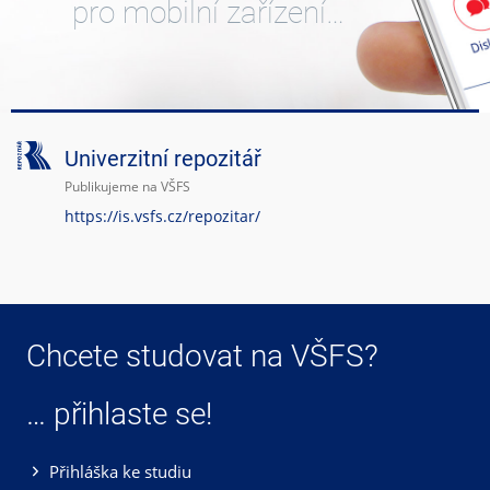
pro mobilní zařízení…
Univerzitní repozitář
Publikujeme na VŠFS
https://is.vsfs.cz/repozitar/
Chcete studovat na VŠFS?
… přihlaste se!
Přihláška ke studiu