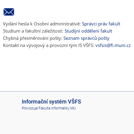
Vydání hesla k Osobní administrativě:
Správci práv fakult
Studium a fakultní záležitosti:
Studijní oddělení fakult
Chybná přesměrování pošty:
Seznam správců pošty
Kontakt na vývojový a provozní tým IS VŠFS:
vsfsis@fi.muni.cz
I
Informační systém VŠFS
S
Provozuje
Fakulta informatiky MU
V
Š
F
S