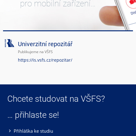
pro mobilní zařízení…
Univerzitní repozitář
Publikujeme na VŠFS
https://is.vsfs.cz/repozitar/
Chcete studovat na VŠFS?
… přihlaste se!
Přihláška ke studiu