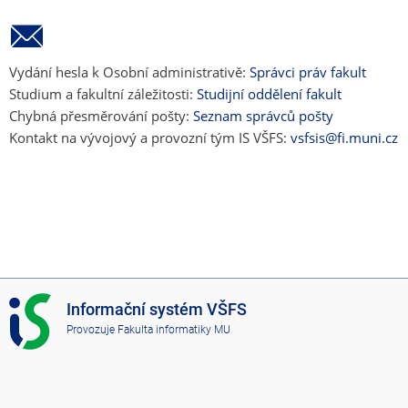
Vydání hesla k Osobní administrativě:
Správci práv fakult
Studium a fakultní záležitosti:
Studijní oddělení fakult
Chybná přesměrování pošty:
Seznam správců pošty
Kontakt na vývojový a provozní tým IS VŠFS:
vsfsis@fi.muni.cz
I
Informační systém VŠFS
S
Provozuje
Fakulta informatiky MU
V
Š
F
S