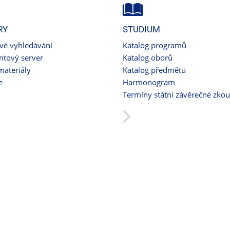
RY
STUDIUM
ové vyhledávání
Katalog programů
tový server
Katalog oborů
materiály
Katalog předmětů
e
Harmonogram
Termíny státní závěrečné zko