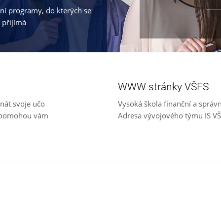
jní programy, do kterých se
 přijímá
WWW stránky VŠFS
nát svoje učo
Vysoká škola finanční a správ
e, pomohou vám
Adresa vývojového týmu IS V