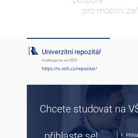
pro mobilní zař
Univerzitní repozitář
Publikujeme na VŠFS
https://is.vsfs.cz/repozitar/
Chcete studovat na V
… přihlaste se!
Přihl