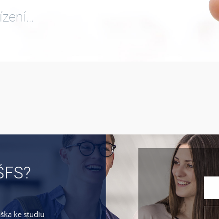
ízení…
ŠFS?
áška ke studiu