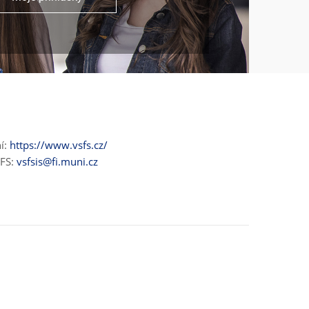
ní:
https://www.vsfs.cz/
ŠFS:
vsfsis@fi.muni.cz