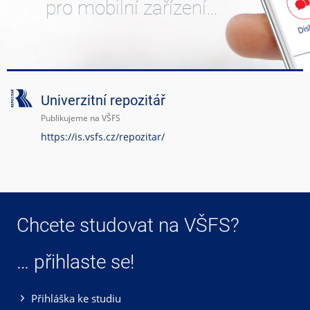
pro mobilní zařízení…
Univerzitní repozitář
Publikujeme na VŠFS
https://is.vsfs.cz/repozitar/
Chcete studovat na VŠFS?
… přihlaste se!
Přihláška ke studiu