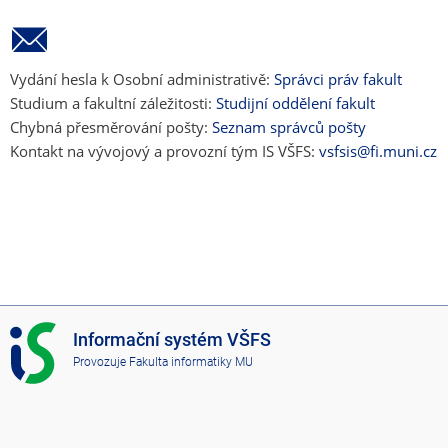
Vydání hesla k Osobní administrativě:
Správci práv fakult
Studium a fakultní záležitosti:
Studijní oddělení fakult
Chybná přesměrování pošty:
Seznam správců pošty
Kontakt na vývojový a provozní tým IS VŠFS:
vsfsis@fi.muni.cz
I
Informační systém VŠFS
S
Provozuje
Fakulta informatiky MU
V
Š
F
S