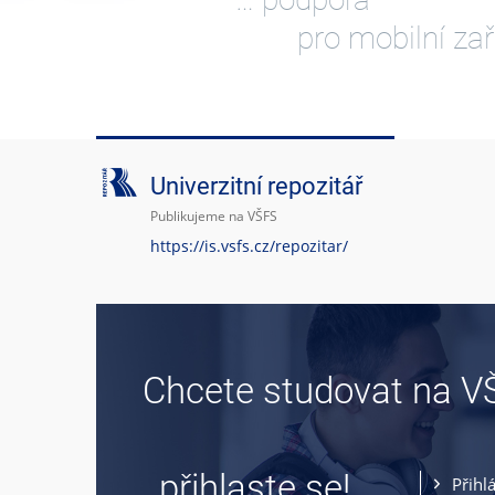
pro mobilní zař
Univerzitní repozitář
Publikujeme na VŠFS
https://is.vsfs.cz/repozitar/
Chcete studovat na V
… přihlaste se!
Přihl