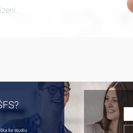
ízení…
ŠFS?
áška ke studiu