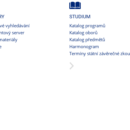
RY
STUDIUM
ové vyhledávání
Katalog programů
tový server
Katalog oborů
materiály
Katalog předmětů
e
Harmonogram
Termíny státní závěrečné zko