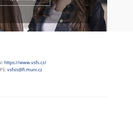
ní:
https://www.vsfs.cz/
ŠFS:
vsfsis@fi.muni.cz