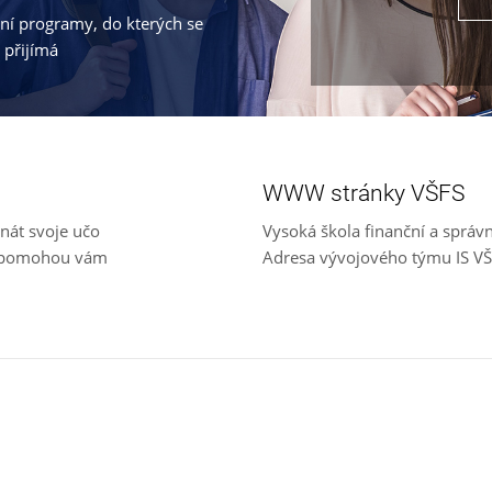
jní programy, do kterých se
 přijímá
WWW stránky VŠFS
nát svoje učo
Vysoká škola finanční a správ
e, pomohou vám
Adresa vývojového týmu IS V