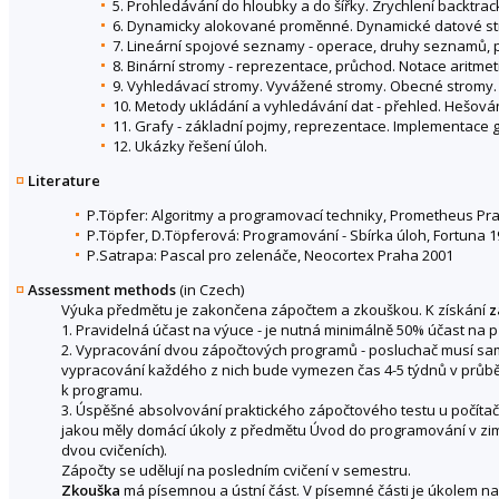
5. Prohledávání do hloubky a do šířky. Zrychlení backtrack
6. Dynamicky alokované proměnné. Dynamické datové st
7. Lineární spojové seznamy - operace, druhy seznamů, př
8. Binární stromy - reprezentace, průchod. Notace aritme
9. Vyhledávací stromy. Vyvážené stromy. Obecné stromy.
10. Metody ukládání a vyhledávání dat - přehled. Hešování. 
11. Grafy - základní pojmy, reprezentace. Implementace 
12. Ukázky řešení úloh.
Literature
P.Töpfer: Algoritmy a programovací techniky, Prometheus Pr
P.Töpfer, D.Töpferová: Programování - Sbírka úloh, Fortuna 
P.Satrapa: Pascal pro zelenáče, Neocortex Praha 2001
Assessment methods
(in Czech)
Výuka předmětu je zakončena zápočtem a zkouškou. K získání
z
1. Pravidelná účast na výuce - je nutná minimálně 50% účast na 
2. Vypracování dvou zápočtových programů - posluchač musí sa
vypracování každého z nich bude vymezen čas 4-5 týdnů v prů
k programu.
3. Úspěšné absolvování praktického zápočtového testu u počítač
jakou měly domácí úkoly z předmětu Úvod do programování v zi
dvou cvičeních).
Zápočty se udělují na posledním cvičení v semestru.
Zkouška
má písemnou a ústní část. V písemné části je úkolem na