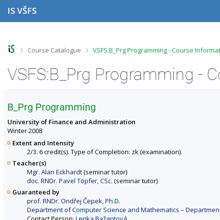
S
S
S
S
IS VŠFS
k
k
k
k
i
i
i
i
p
p
p
p
t
t
t
t
o
o
o
o
>
>
Course Catalogue
VSFS:B_Prg Programming - Course Informa
t
h
c
f
o
e
o
o
VSFS:B_Prg Programming - C
p
a
n
o
b
d
t
t
a
e
e
e
r
r
n
r
B_Prg Programming
t
University of Finance and Administration
Winter 2008
Extent and Intensity
2/3. 6 credit(s). Type of Completion: zk (examination).
Teacher(s)
Mgr. Alan Eckhardt
(seminar tutor)
doc. RNDr. Pavel Töpfer, CSc.
(seminar tutor)
Guaranteed by
prof. RNDr. Ondřej Čepek, Ph.D.
Department of Computer Science and Mathematics – Departments 
Contact Person:
Lenka Bažantová