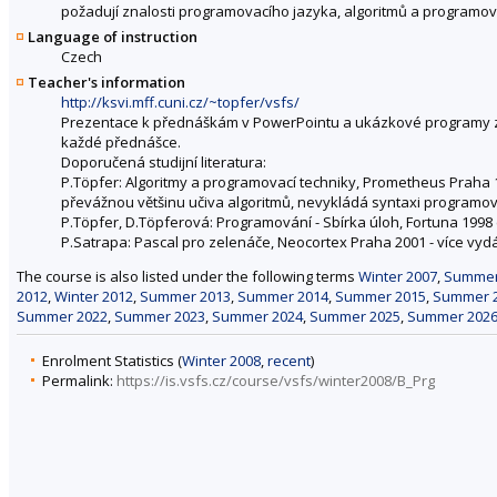
požadují znalosti programovacího jazyka, algoritmů a programov
Language of instruction
Czech
Teacher's information
http://ksvi.mff.cuni.cz/~topfer/vsfs/
Prezentace k přednáškám v PowerPointu a ukázkové programy z p
každé přednášce.
Doporučená studijní literatura:
P.Töpfer: Algoritmy a programovací techniky, Prometheus Praha 1
převážnou většinu učiva algoritmů, nevykládá syntaxi programov
P.Töpfer, D.Töpferová: Programování - Sbírka úloh, Fortuna 1998 (
P.Satrapa: Pascal pro zelenáče, Neocortex Praha 2001 - více vydání
The course is also listed under the following terms
Winter 2007
,
Summer
2012
,
Winter 2012
,
Summer 2013
,
Summer 2014
,
Summer 2015
,
Summer 
Summer 2022
,
Summer 2023
,
Summer 2024
,
Summer 2025
,
Summer 202
Enrolment Statistics (
Winter 2008
,
recent
)
Permalink:
https://is.vsfs.cz/course/vsfs/winter2008/B_Prg