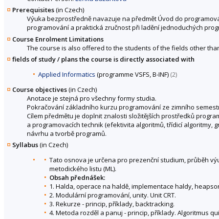
Prerequisites
(in Czech)
Výuka bezprostředně navazuje na předmět Úvod do programován
programování a praktická zručnost při ladění jednoduchých progr
Course Enrolment Limitations
The course is also offered to the students of the fields other tha
fields of study / plans the course is directly associated with
Applied Informatics
(programme VSFS, B-INF)
(2)
Course objectives
(in Czech)
Anotace je stejná pro všechny formy studia.
Pokračování základního kurzu programování ze zimního semestru
Cílem předmětu je doplnit znalosti složitějších prostředků progr
a programovacích technik (efektivita algoritmů, třídicí algoritmy,
návrhu a tvorbě programů.
Syllabus
(in Czech)
Tato osnova je určena pro prezenční studium, průběh vý
metodického listu (ML).
Obsah přednášek:
1. Halda, operace na haldě, implementace haldy, heapsor
2. Modulární programování, unity. Unit CRT.
3. Rekurze - princip, příklady, backtracking.
4. Metoda rozděl a panuj - princip, příklady. Algoritmus qu