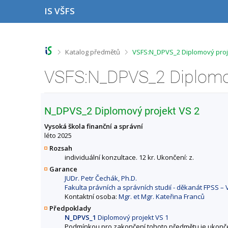
P
P
P
P
IS VŠFS
ř
ř
ř
ř
e
e
e
e
s
s
s
s
k
k
k
k
o
o
o
o
>
>
Katalog předmětů
VSFS:N_DPVS_2 Diplomový proje
č
č
č
č
i
i
i
i
t
t
t
t
n
n
n
n
a
a
a
a
h
h
o
p
N_DPVS_2 Diplomový projekt VS 2
o
l
b
a
r
a
s
t
Vysoká škola finanční a správní
n
v
a
i
léto 2025
í
i
h
č
Rozsah
l
č
k
individuální konzultace. 12 kr. Ukončení: z.
i
k
u
Garance
š
u
JUDr. Petr Čechák, Ph.D.
t
Fakulta právních a správních studií - děkanát FPSS – 
u
Kontaktní osoba:
Mgr. et Mgr. Kateřina Franců
Předpoklady
N_DPVS_1
Diplomový projekt VS 1
Podmínkou pro zakončení tohoto předmětu je ukonč