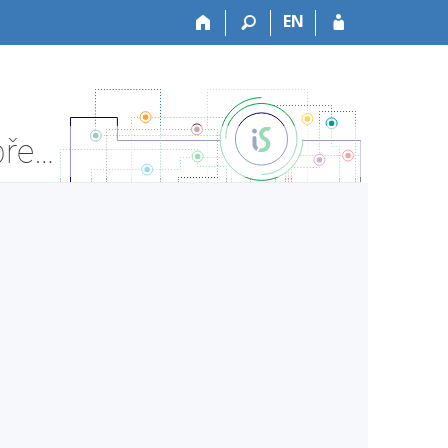
EN
VSFS:N_DPVS_2 Diplomový projekt VS 2 - Informace o předmětu