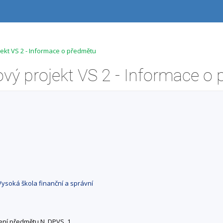
kt VS 2 - Informace o předmětu
Vysoká škola finanční a správní
ení předmětu N_DPVS_1.