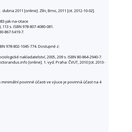
bna 2011 [online]. Zlín, Brno, 2011 [cit. 2012-10-02].
883-jak-na-citace
, 113 s. ISBN 978-807-4080-081.
80-867-5419-7.
ISBN 978-802-1045-774. Dostupné z:
iologické nakladatelství, 2005, 209 s. ISBN 80-864-2940-7.
randus.info [online]. 1. vyd. Praha: ČVUT, 2010 [cit. 2013-
minimální povinné účasti ve výuce je povinná účast na 4