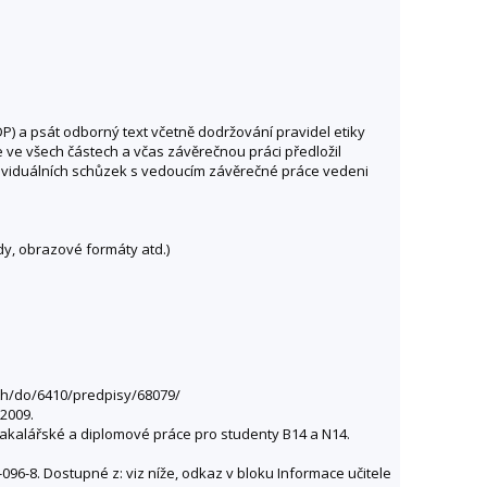
) a psát odborný text včetně dodržování pravidel etiky
e ve všech částech a včas závěrečnou práci předložil
dividuálních schůzek s vedoucím závěrečné práce vedeni
edy, obrazové formáty atd.)
uth/do/6410/predpisy/68079/
 2009.
 bakalářské a diplomové práce pro studenty B14 a N14.
96-8. Dostupné z: viz níže, odkaz v bloku Informace učitele