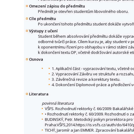
Omezení zápisu do předmětu
Předmět je otevřen studentům libovolného oboru.
Cíle předmětu
Po ukončení tohoto předmětu student dokáže vytvořit
Výstupy z učení
Student během absolvování předmětu dokáže vypracova
odborné tvůrčí práce. Cílem kurzu je, aby student v p
k oponentnímu řízení pro obhajobu v rámci státní z
k dokončení textu DP, včetně dodržování autorské eti
Osnova
1. Aplikační část - vypracování textu, včetně 
2. Vypracování Závěru ve struktuře a rozsah
3. Závěrečná revize a korektury textu.
4. Dokončení Diplomové práce a předložení 
Literatura
povinná literatura
VŠFS. Rozhodnutí rektorky č. 66/2009: Bakalářské
• Rozhodnutí rektorky č. 60/2009. Rozhodnutí o za
BUDINSKÝ, Petr. Metodický pokyn prorektora pro v
Praha:VŠFS,2014.https://is.vsfs.cz/auth/do/6410
TICHÝ, Jaromír a Jan EMMER. Zpracování bakalářsk