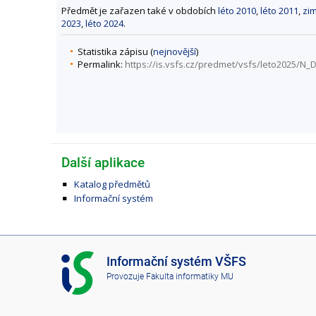
Předmět je zařazen také v obdobích
léto 2010
,
léto 2011
,
zi
2023
,
léto 2024
.
Statistika zápisu (
nejnovější
)
Permalink:
https://is.vsfs.cz/predmet/vsfs/leto2025/N
Další aplikace
Katalog předmětů
Informační systém
I
Informační systém VŠFS
S
Provozuje
Fakulta informatiky MU
V
Š