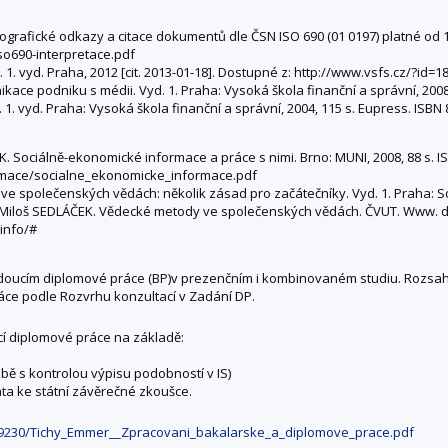
rafické odkazy a citace dokumentů dle ČSN ISO 690 (01 0197) platné od 1. du
so690-interpretace.pdf
. 1. vyd. Praha, 2012 [cit. 2013-01-18]. Dostupné z: http://www.vsfs.cz/?id=1
ace podniku s médii. Vyd. 1. Praha: Vysoká škola finanční a správní, 2008
1. vyd. Praha: Vysoká škola finanční a správní, 2004, 115 s. Eupress. ISBN 
K. Sociálně-ekonomické informace a práce s nimi. Brno: MUNI, 2008, 88 s. 
formace/socialne_ekonomicke_informace.pdf
ve společenských vědách: několik zásad pro začátečníky. Vyd. 1. Praha: Soc
 Miloš SEDLÁČEK. Vědecké metody ve společenských vědách. ČVUT. Www. dicto
info/#
edoucím diplomové práce (BP)v prezenčním i kombinovaném studiu. Rozsah 
áce podle Rozvrhu konzultací v Zadání DP.
í diplomové práce na základě:
bě s kontrolou výpisu podobností v IS)
nta ke státní závěrečné zkoušce.
1509230/Tichy_Emmer__Zpracovani_bakalarske_a_diplomove_prace.pdf