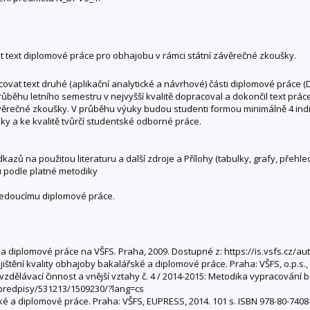
 text diplomové práce pro obhajobu v rámci státní závěrečné zkoušky.
t text druhé (aplikační analytické a návrhové) části diplomové práce (DP
růběhu letního semestru v nejvyšší kvalitě dopracoval a dokončil text prác
ávěrečné zkoušky. V průběhu výuky budou studenti formou minimálně 4 in
ky a ke kvalitě tvůrčí studentské odborné práce.
odkazů na použitou literaturu a další zdroje a Přílohy (tabulky, grafy, přehl
u podle platné metodiky
vedoucímu diplomové práce.
 a diplomové práce na VŠFS. Praha, 2009. Dostupné z: https://is.vsfs.cz/a
jištění kvality obhajoby bakalářské a diplomové práce. Praha: VŠFS, o.p.s.,
zdělávací činnost a vnější vztahy č. 4 / 2014-2015: Metodika vypracování
/predpisy/531213/1509230/?lang=cs
é a diplomové práce. Praha: VŠFS, EUPRESS, 2014. 101 s. ISBN 978-80-7408-0