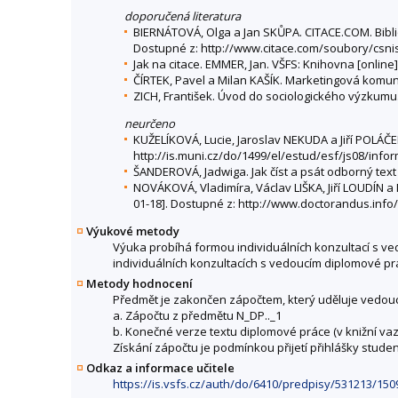
doporučená literatura
BIERNÁTOVÁ, Olga a Jan SKŮPA. CITACE.COM. Bibliog
Dostupné z: http://www.citace.com/soubory/csni
Jak na citace. EMMER, Jan. VŠFS: Knihovna [online]
ČÍRTEK, Pavel a Milan KAŠÍK. Marketingová komunik
ZICH, František. Úvod do sociologického výzkumu. 
neurčeno
KUŽELÍKOVÁ, Lucie, Jaroslav NEKUDA a Jiří POLÁČE
http://is.muni.cz/do/1499/el/estud/esf/js08/in
ŠANDEROVÁ, Jadwiga. Jak číst a psát odborný text 
NOVÁKOVÁ, Vladimíra, Václav LIŠKA, Jiří LOUDÍN a
01-18]. Dostupné z: http://www.doctorandus.info/
Výukové metody
Výuka probíhá formou individuálních konzultací s v
individuálních konzultacích s vedoucím diplomové pr
Metody hodnocení
Předmět je zakončen zápočtem, který uděluje vedouc
a. Zápočtu z předmětu N_DP.._1
b. Konečné verze textu diplomové práce (v knižní vaz
Získání zápočtu je podmínkou přijetí přihlášky stude
Odkaz a informace učitele
https://is.vsfs.cz/auth/do/6410/predpisy/531213/