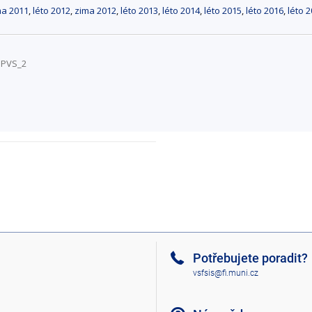
ma 2011
,
léto 2012
,
zima 2012
,
léto 2013
,
léto 2014
,
léto 2015
,
léto 2016
,
léto 
_DPVS_2
Potřebujete poradit?
vsfsis@fi.muni.cz