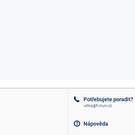
Potřebujete poradit?
vsfsis@fi.muni.cz
Nápověda