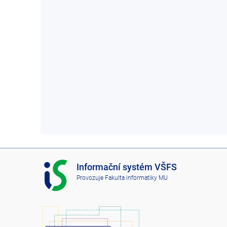
I
Informační systém VŠFS
S
Provozuje
Fakulta informatiky MU
V
Š
F
S