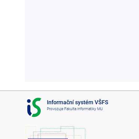
I
Informační systém VŠFS
S
Provozuje
Fakulta informatiky MU
V
Š
F
S