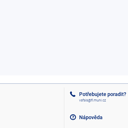
Potřebujete poradit?
vsfsis@fi.muni.cz
Nápověda