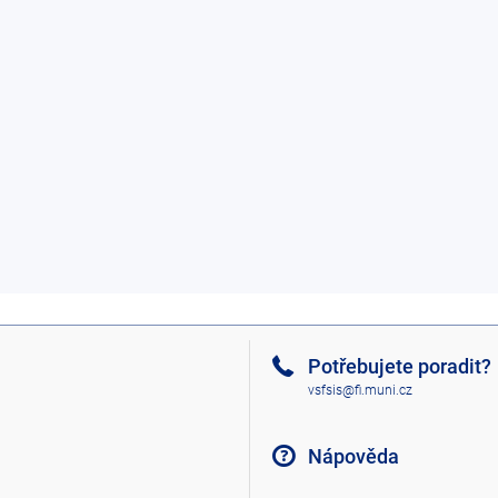
Potřebujete poradit?
vsfsis@fi.muni.cz
Nápověda