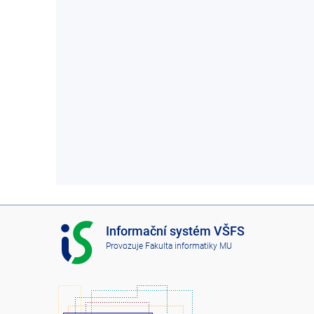
I
Informační systém VŠFS
S
Provozuje
Fakulta informatiky MU
V
Š
F
S