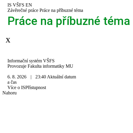
Přeskočit
Přeskočit
Přeskočit
Přeskočit
IS VŠFS
EN
na
na
na
na
>
Závěrečné práce
>
Práce na příbuzné téma
horní
hlavičku
obsah
patičku
Práce na příbuzné téma
lištu
Aplikace je dočasně mimo provoz.
IS
Informační systém VŠFS
VŠFS
Provozuje
Fakulta informatiky MU
6. 8. 2026
|
23:40
Aktuální datum
a čas
Více o IS
Přístupnost
Nahoru