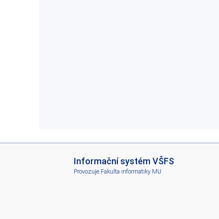
I
Informační systém VŠFS
S
Provozuje
Fakulta informatiky MU
V
Š
F
S