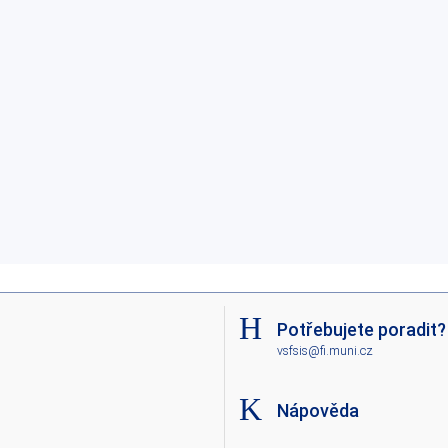
Potřebujete poradit?
vsfsis@fi.muni.cz
Nápověda