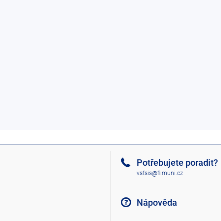
Potřebujete poradit?
vsfsis@fi.muni.cz
Nápověda