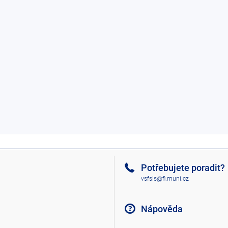
Potřebujete poradit?
vsfsis@fi.muni.cz
Nápověda