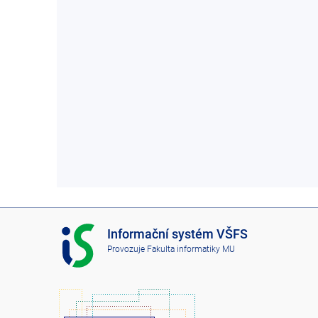
I
Informační systém VŠFS
S
Provozuje
Fakulta informatiky MU
V
Š
F
S