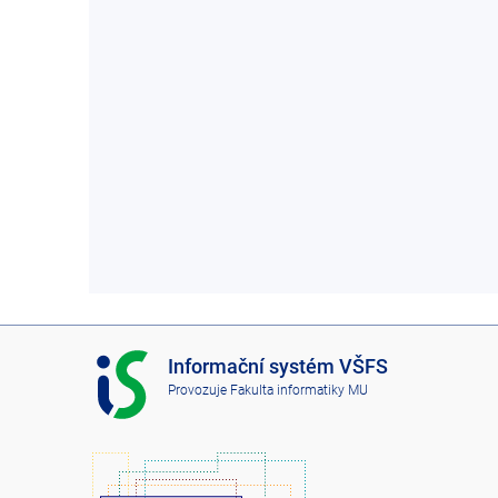
I
Informační systém VŠFS
S
Provozuje
Fakulta informatiky MU
V
Š
F
S