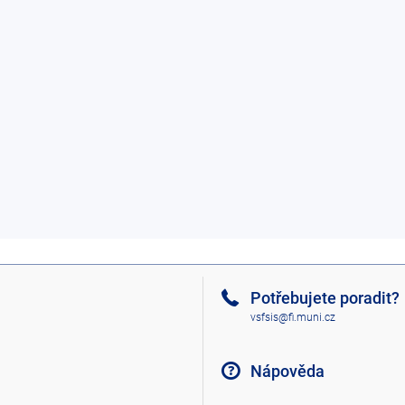
Potřebujete poradit?
vsfsis@fi.muni.cz
Nápověda