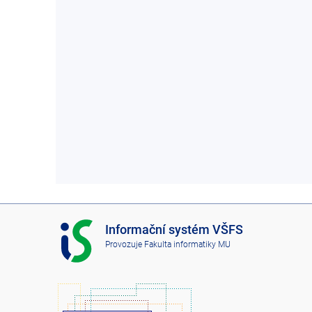
I
Informační systém VŠFS
S
Provozuje
Fakulta informatiky MU
V
Š
F
S