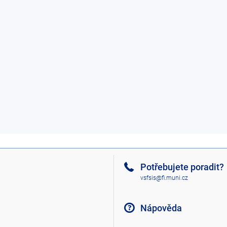
Potřebujete poradit?
vsfsis@fi.muni.cz
Nápověda