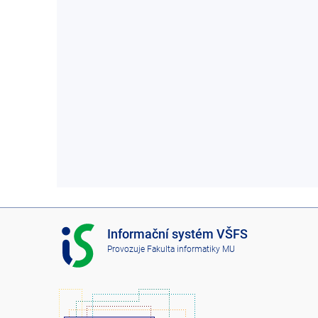
I
Informační systém VŠFS
S
Provozuje
Fakulta informatiky MU
V
Š
F
S