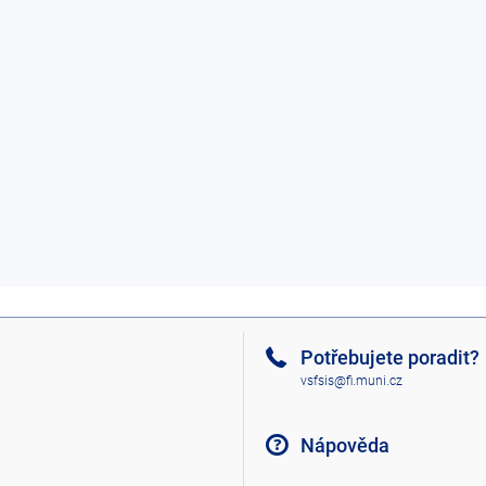
Potřebujete poradit?
vsfsis@fi.muni.cz
Nápověda