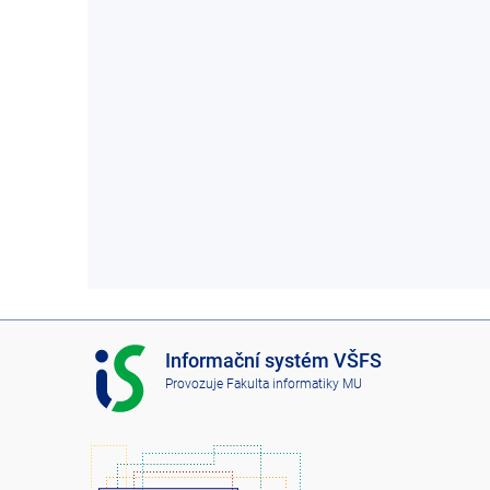
I
Informační systém VŠFS
S
Provozuje
Fakulta informatiky MU
V
Š
F
S