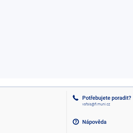
Potřebujete poradit?
vsfsis@fi.muni.cz
Nápověda