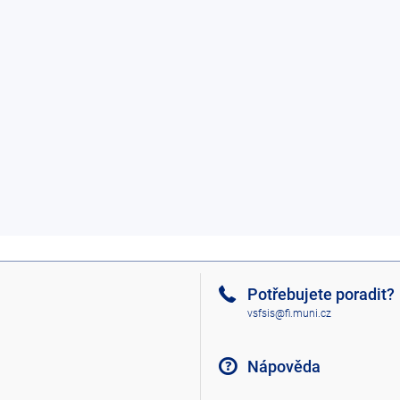
Potřebujete poradit?
vsfsis@fi.muni.cz
Nápověda