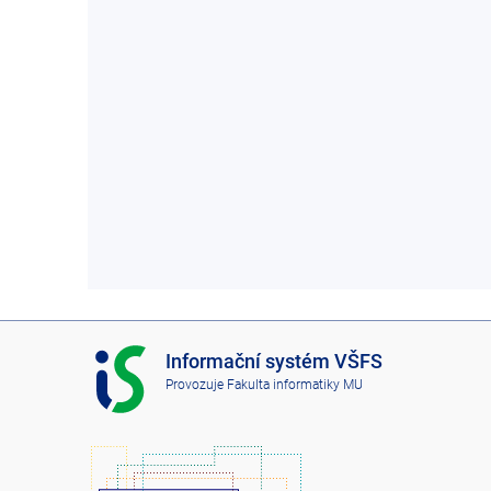
I
Informační systém VŠFS
S
Provozuje
Fakulta informatiky MU
V
Š
F
S