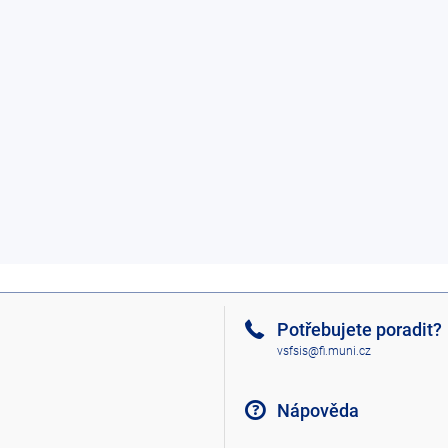
Potřebujete poradit?
vsfsis@fi.muni.cz
Nápověda