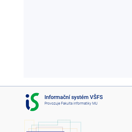
I
Informační systém VŠFS
S
Provozuje
Fakulta informatiky MU
V
Š
F
S