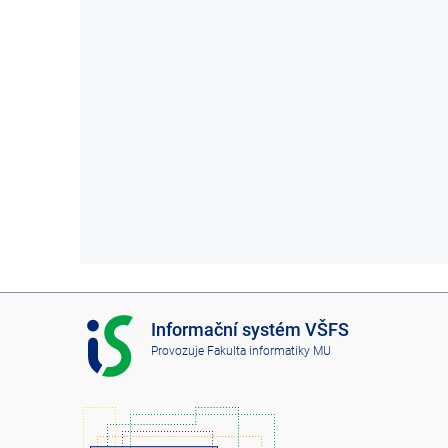
I
Informační systém VŠFS
S
Provozuje
Fakulta informatiky MU
V
Š
F
S