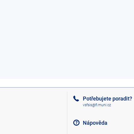
Potřebujete poradit?
vsfsis@fi.muni.cz
Nápověda