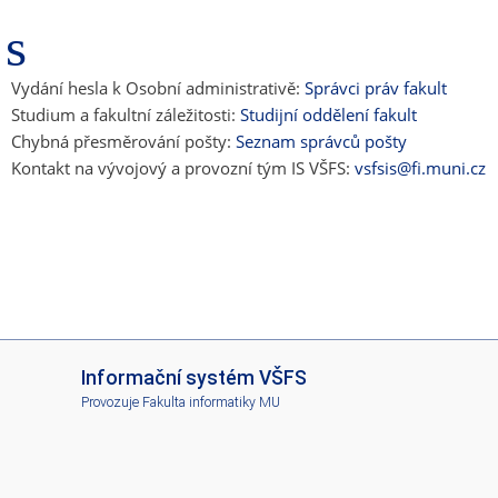
Vydání hesla k Osobní administrativě:
Správci práv fakult
Studium a fakultní záležitosti:
Studijní oddělení fakult
Chybná přesměrování pošty:
Seznam správců pošty
Kontakt na vývojový a provozní tým IS VŠFS:
vsfsis@fi.muni.cz
I
Informační systém VŠFS
S
Provozuje
Fakulta informatiky MU
V
Š
F
S