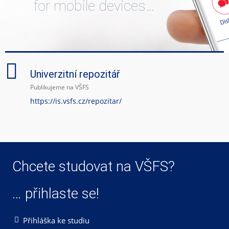
for mobile devices…
Univerzitní repozitář
Publikujeme na VŠFS
https://is.vsfs.cz/repozitar/
Chcete studovat na VŠFS?
… přihlaste se!
Přihláška ke studiu