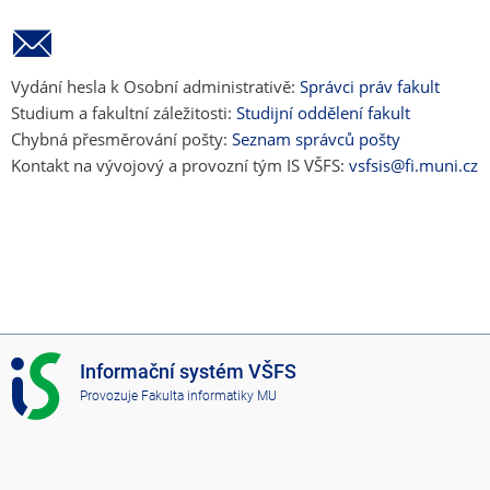
Vydání hesla k Osobní administrativě:
Správci práv fakult
Studium a fakultní záležitosti:
Studijní oddělení fakult
Chybná přesměrování pošty:
Seznam správců pošty
Kontakt na vývojový a provozní tým IS VŠFS:
vsfsis@fi.muni.cz
I
Informační systém VŠFS
S
Provozuje
Fakulta informatiky MU
V
Š
F
S