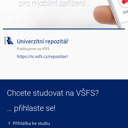
pro mobilní zařízení…
Univerzitní repozitář
Publikujeme na VŠFS
https://is.vsfs.cz/repozitar/
Chcete studovat na VŠFS?
… přihlaste se!
Přihláška ke studiu