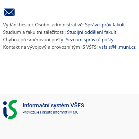
Vydání hesla k Osobní administrativě:
Správci práv fakult
Studium a fakultní záležitosti:
Studijní oddělení fakult
Chybná přesměrování pošty:
Seznam správců pošty
Kontakt na vývojový a provozní tým IS VŠFS:
vsfsis@fi.muni.cz
I
Informační systém VŠFS
S
Provozuje
Fakulta informatiky MU
V
Š
F
S