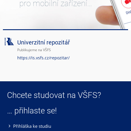
pro mobilní zařízení…
Univerzitní repozitář
Publikujeme na VŠFS
https://is.vsfs.cz/repozitar/
Chcete studovat na VŠFS?
… přihlaste se!
Přihláška ke studiu