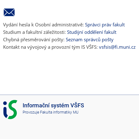
Vydání hesla k Osobní administrativě:
Správci práv fakult
Studium a fakultní záležitosti:
Studijní oddělení fakult
Chybná přesměrování pošty:
Seznam správců pošty
Kontakt na vývojový a provozní tým IS VŠFS:
vsfsis@fi.muni.cz
I
Informační systém VŠFS
S
Provozuje
Fakulta informatiky MU
V
Š
F
S