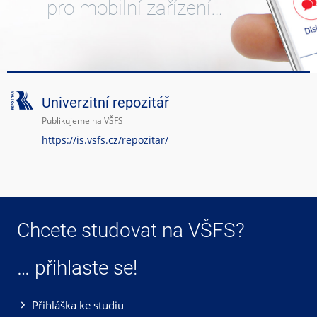
pro mobilní zařízení…
Univerzitní repozitář
Publikujeme na VŠFS
https://is.vsfs.cz/repozitar/
Chcete studovat na VŠFS?
… přihlaste se!
Přihláška ke studiu