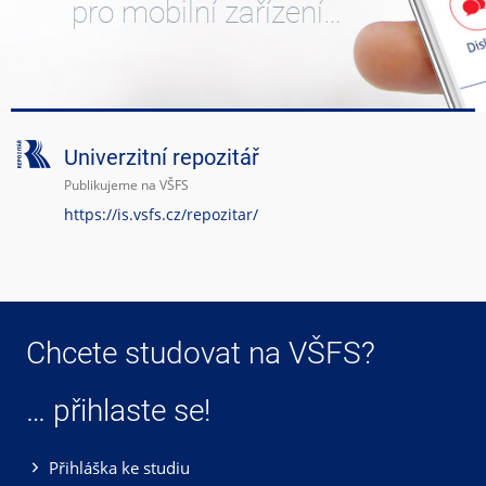
pro mobilní zařízení…
Univerzitní repozitář
Publikujeme na VŠFS
https://is.vsfs.cz/repozitar/
Chcete studovat na VŠFS?
… přihlaste se!
Přihláška ke studiu