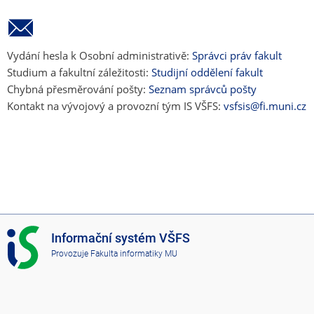
Vydání hesla k Osobní administrativě:
Správci práv fakult
Studium a fakultní záležitosti:
Studijní oddělení fakult
Chybná přesměrování pošty:
Seznam správců pošty
Kontakt na vývojový a provozní tým IS VŠFS:
vsfsis@fi.muni.cz
I
Informační systém VŠFS
S
Provozuje
Fakulta informatiky MU
V
Š
F
S