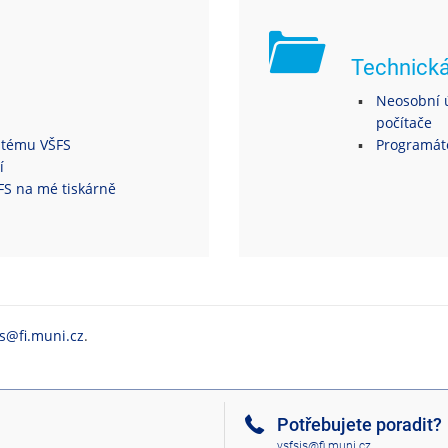
Technick
Neosobní ú
počítače
ystému VŠFS
Programáto
í
ŠFS na mé tiskárně
is@fi.muni.cz
.
Potřebujete poradit?
vsfsis@fi.muni.cz