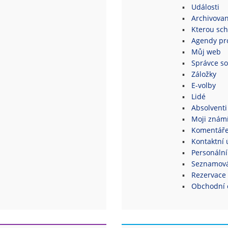
Události
Archivovan
Kterou sch
Agendy pro
Můj web
Správce s
Záložky
E-volby
Lidé
Absolventi
Moji znám
Komentář
Kontaktní 
Personální
Seznamová
Rezervace 
Obchodní 