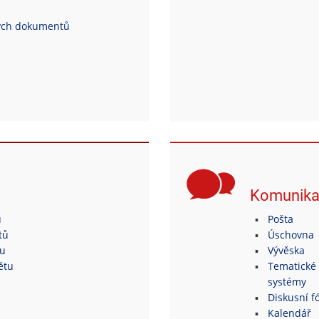
ých dokumentů
Komunik
ů
Pošta
tů
Úschovna
tu
Vývěska
ětu
Tematické 
systémy
Diskusní fó
Kalendář