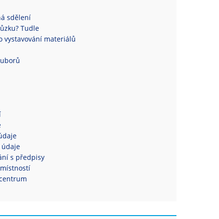
á sdělení
ůzku? Tudle
 vystavování materiálů
ouborů
í
e
údaje
 údaje
ní s předpisy
místností
centrum