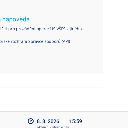
á nápověda
čet pro provádění operací IS VŠFS z jiného
rské rozhraní Správce souborů (API)
8. 8. 2026
|
15:59
Aktuální datum a čas