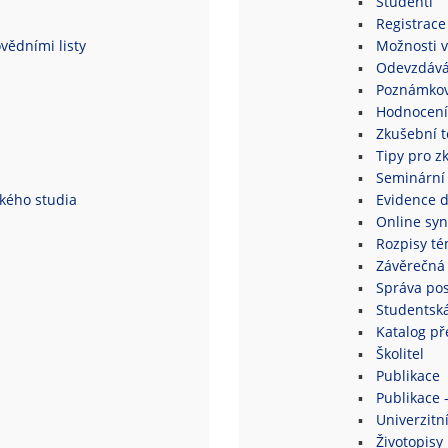
Studenti
Registrace
vědními listy
Možnosti v
Odevzdává
Poznámkov
Hodnocení
Zkušební 
Tipy pro z
Seminární
ského studia
Evidence 
Online syn
Rozpisy té
Závěrečná 
Správa po
Studentsk
Katalog p
Školitel
Publikace
Publikace 
Univerzitní
Životopisy