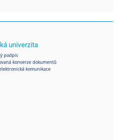
ká univerzita
ký podpis
ovaná konverze dokumentů
elektronická komunikace