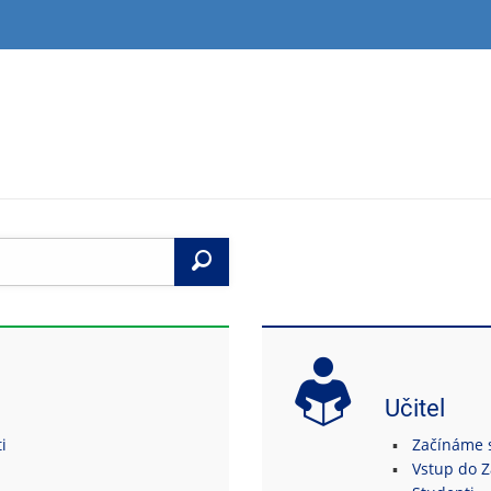
Vyhledat
Učitel
i
Začínáme s 
Vstup do 