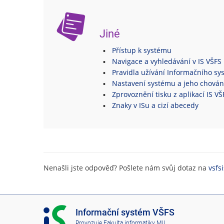
Jiné
Přístup k systému
Navigace a vyhledávání v IS VŠFS
Pravidla užívání Informačního s
Nastavení systému a jeho chován
Zprovoznění tisku z aplikací IS V
Znaky v ISu a cizí abecedy
Nenašli jste odpověď? Pošlete nám svůj dotaz na
vsfs
I
Informační systém VŠFS
S
Provozuje
Fakulta informatiky MU