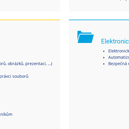
Elektronic
Elektronic
Automatiz
ů, obrázků, prezentací, …)
Bezpečná 
právci souborů
dníkům