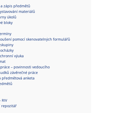
 a zápis předmětů
ystavování materiálů
rny úkolů
é bloky
termíny
koušení pomocí skenovatelných formulářů
 skupiny
docházky
chronní výuka
mat
práce – povinnosti vedoucího
sudků závěrečné práce
á předmětová anketa
ředmětů
– RIV
 repozitář