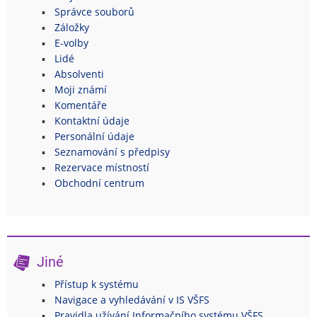
Správce souborů
Záložky
E-volby
Lidé
Absolventi
Moji známí
Komentáře
Kontaktní údaje
Personální údaje
Seznamování s předpisy
Rezervace místností
Obchodní centrum
Jiné
Přístup k systému
Navigace a vyhledávání v IS VŠFS
Pravidla užívání Informačního systému VŠFS