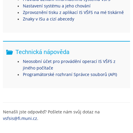
Nastavení systému a jeho chování
Zprovoznění tisku z aplikací IS VŠFS na mé tiskárně
Znaky v ISu a cizí abecedy
Technická nápověda
Neosobní účet pro provádění operací IS VŠFS z
jiného počítače
Programátorské rozhraní Správce souborů (API)
Nenašli jste odpověď? Pošlete nám svůj dotaz na
vsfsis@fi.muni.cz
.