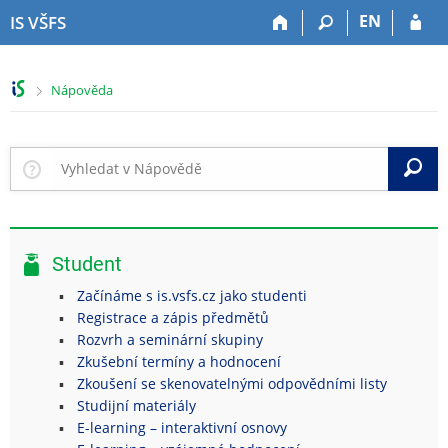
P
P
P
P
EN
IS VŠFS
ř
ř
ř
ř
e
e
e
e
s
s
s
s
>
Nápověda
k
k
k
k
o
o
o
o
č
č
č
č
i
i
i
i
V
t
t
t
t
n
n
n
n
a
a
a
a
h
h
o
p
Student
o
l
b
a
r
a
s
t
Začínáme s is.vsfs.cz jako studenti
n
v
a
i
Registrace a zápis předmětů
í
i
h
č
Rozvrh a seminární skupiny
l
č
k
Zkušební termíny a hodnocení
i
k
u
Zkoušení se skenovatelnými odpovědními listy
š
u
Studijní materiály
t
E-learning – interaktivní osnovy
u