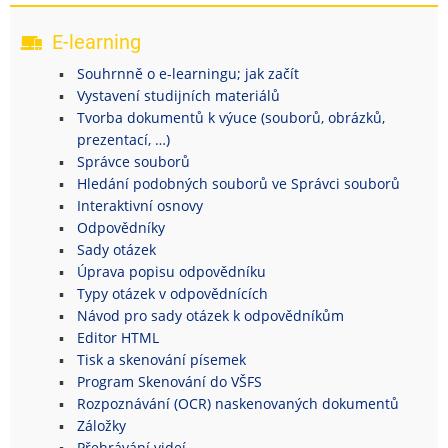
E-learning
Souhrnně o e-learningu; jak začít
Vystavení studijních materiálů
Tvorba dokumentů k výuce (souborů, obrázků,
prezentací, …)
Správce souborů
Hledání podobných souborů ve Správci souborů
Interaktivní osnovy
Odpovědníky
Sady otázek
Úprava popisu odpovědníku
Typy otázek v odpovědnících
Návod pro sady otázek k odpovědníkům
Editor HTML
Tisk a skenování písemek
Program Skenování do VŠFS
Rozpoznávání (OCR) naskenovaných dokumentů
Záložky
Přehrávání videí