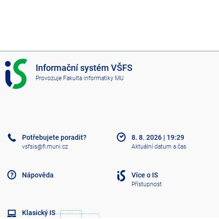
I
Informační systém VŠFS
S
Provozuje
Fakulta informatiky MU
V
Š
F
S
Potřebujete poradit?
8. 8. 2026
|
19:29
vsfsis@fi.muni.cz
Aktuální datum a čas
Nápověda
Více o IS
Přístupnost
Klasický IS