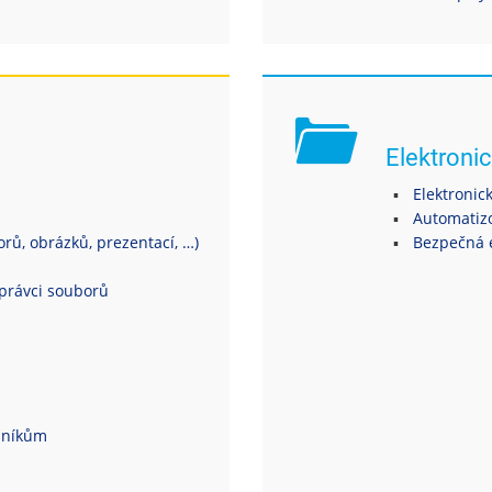
Elektronic
Elektronic
Automatiz
ů, obrázků, prezentací, …)
Bezpečná 
právci souborů
dníkům