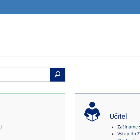
Vyhledat
Učitel
i
Začínáme s 
Vstup do 