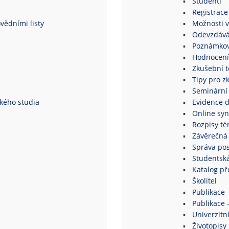
Studenti
Registrace
vědními listy
Možnosti v
Odevzdává
Poznámkov
Hodnocení
Zkušební 
Tipy pro z
Seminární
ského studia
Evidence 
Online syn
Rozpisy té
Závěrečná 
Správa po
Studentsk
Katalog p
Školitel
Publikace
Publikace 
Univerzitní
Životopisy