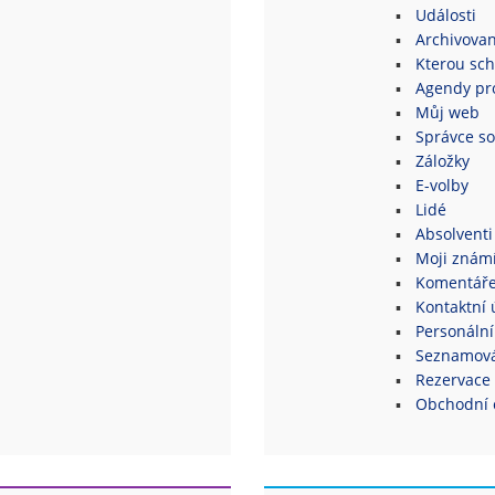
Události
Archivovan
Kterou sch
Agendy pro
Můj web
Správce s
Záložky
E-volby
Lidé
Absolventi
Moji znám
Komentář
Kontaktní 
Personální
Seznamová
Rezervace 
Obchodní 