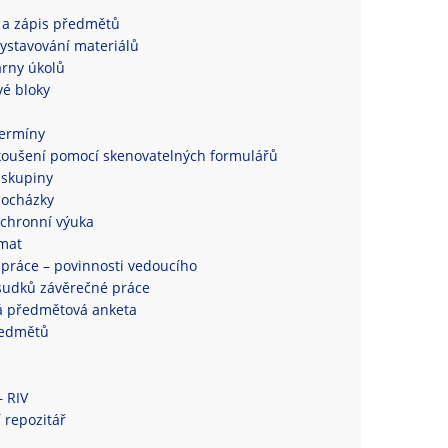
 a zápis předmětů
ystavování materiálů
rny úkolů
é bloky
termíny
koušení pomocí skenovatelných formulářů
 skupiny
docházky
chronní výuka
mat
práce – povinnosti vedoucího
sudků závěrečné práce
á předmětová anketa
ředmětů
– RIV
 repozitář