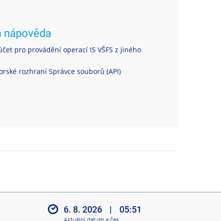
á nápověda
čet pro provádění operací IS VŠFS z jiného
rské rozhraní Správce souborů (API)
6. 8. 2026
|
05:51
Aktuální datum a čas