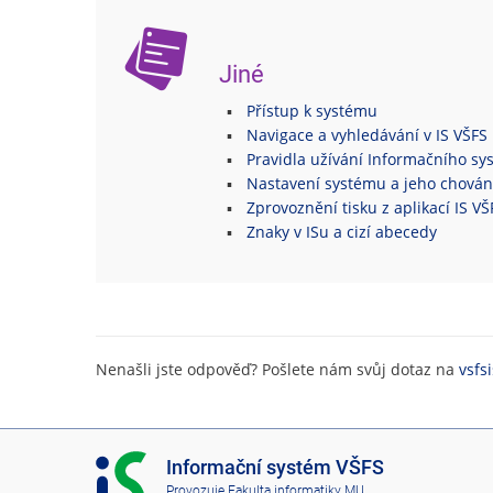
Jiné
Přístup k systému
Navigace a vyhledávání v IS VŠFS
Pravidla užívání Informačního s
Nastavení systému a jeho chován
Zprovoznění tisku z aplikací IS V
Znaky v ISu a cizí abecedy
Nenašli jste odpověď? Pošlete nám svůj dotaz na
vsfs
I
Informační systém VŠFS
S
Provozuje
Fakulta informatiky MU