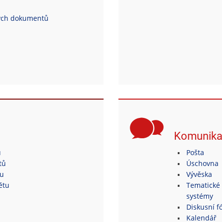
ých dokumentů
Komunik
ů
Pošta
tů
Úschovna
tu
Vývěska
ětu
Tematické 
systémy
Diskusní fó
Kalendář