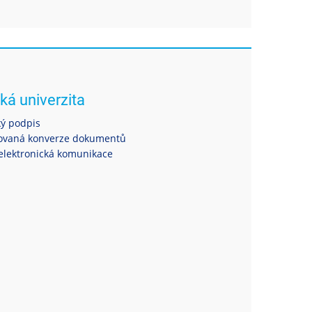
ká univerzita
ký podpis
ovaná konverze dokumentů
elektronická komunikace