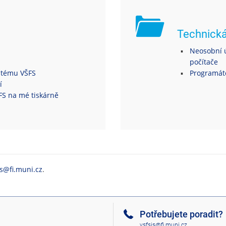
Technick
Neosobní ú
počítače
ystému VŠFS
Programáto
í
ŠFS na mé tiskárně
is@fi.muni.cz
.
Potřebujete poradit?
vsfsis@fi.muni.cz