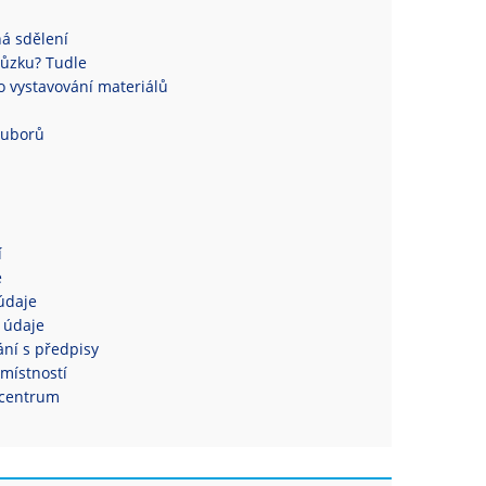
á sdělení
ůzku? Tudle
 vystavování materiálů
ouborů
í
e
údaje
 údaje
ní s předpisy
místností
centrum