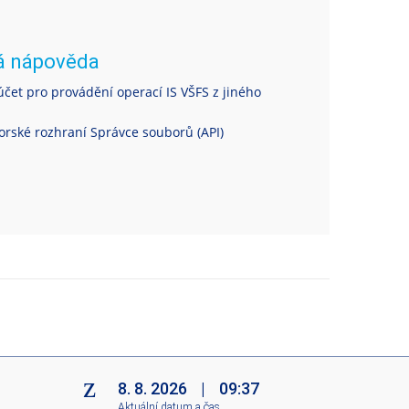
á nápověda
čet pro provádění operací IS VŠFS z jiného
rské rozhraní Správce souborů (API)
8. 8. 2026
|
09:37
Aktuální datum a čas