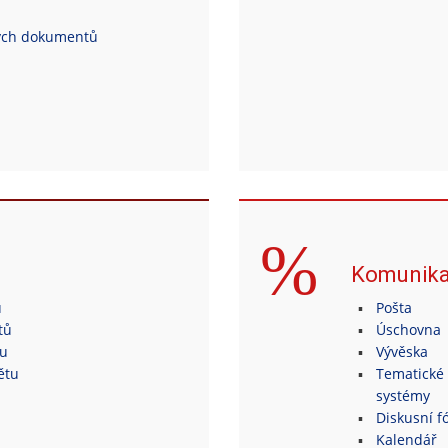
ých dokumentů
Komunik
ů
Pošta
tů
Úschovna
tu
Vývěska
ětu
Tematické 
systémy
Diskusní fó
Kalendář