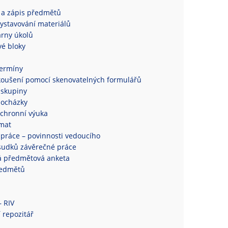
 a zápis předmětů
ystavování materiálů
rny úkolů
é bloky
termíny
koušení pomocí skenovatelných formulářů
 skupiny
docházky
chronní výuka
mat
práce – povinnosti vedoucího
sudků závěrečné práce
á předmětová anketa
ředmětů
– RIV
 repozitář