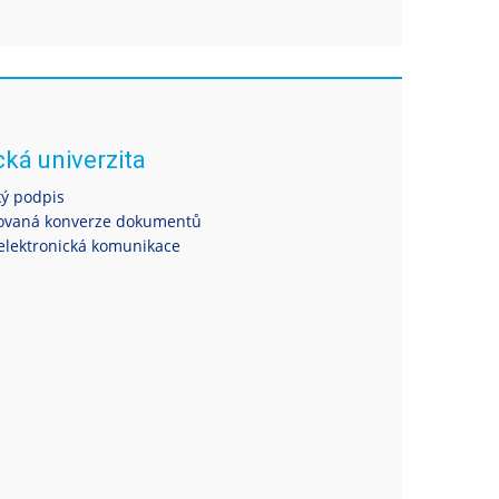
cká univerzita
ký podpis
ovaná konverze dokumentů
elektronická komunikace