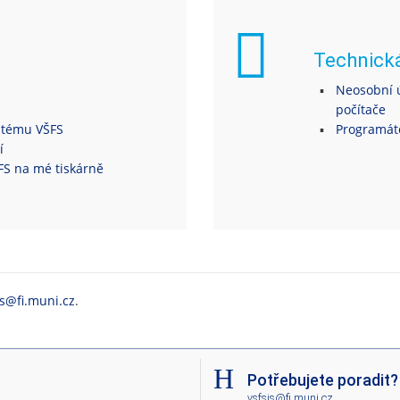
Technick
Neosobní ú
počítače
ystému VŠFS
Programáto
í
ŠFS na mé tiskárně
is@fi.muni.cz
.
Potřebujete poradit?
vsfsis@fi.muni.cz