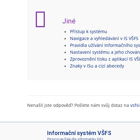
Jiné
Přístup k systému
Navigace a vyhledávání v IS VŠFS
Pravidla užívání Informačního s
Nastavení systému a jeho chován
Zprovoznění tisku z aplikací IS V
Znaky v ISu a cizí abecedy
Nenašli jste odpověď? Pošlete nám svůj dotaz na
vsfs
I
Informační systém VŠFS
S
Provozuje
Fakulta informatiky MU