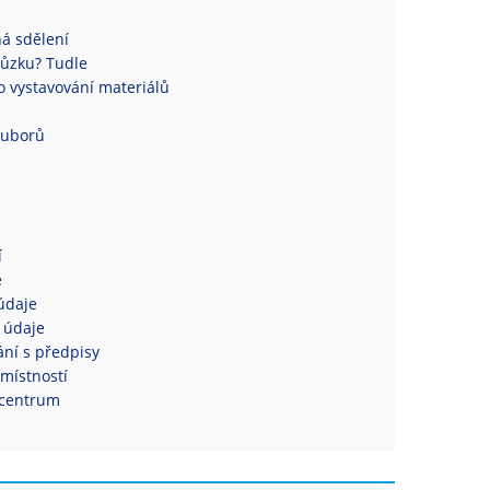
á sdělení
ůzku? Tudle
 vystavování materiálů
ouborů
í
e
údaje
 údaje
ní s předpisy
místností
centrum