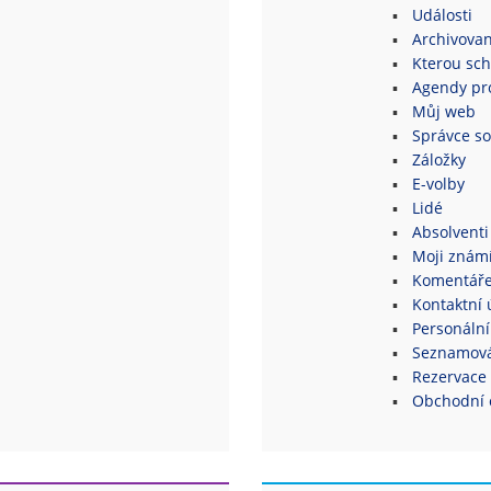
Události
Archivovan
Kterou sch
Agendy pro
Můj web
Správce s
Záložky
E-volby
Lidé
Absolventi
Moji znám
Komentář
Kontaktní 
Personální
Seznamová
Rezervace 
Obchodní 