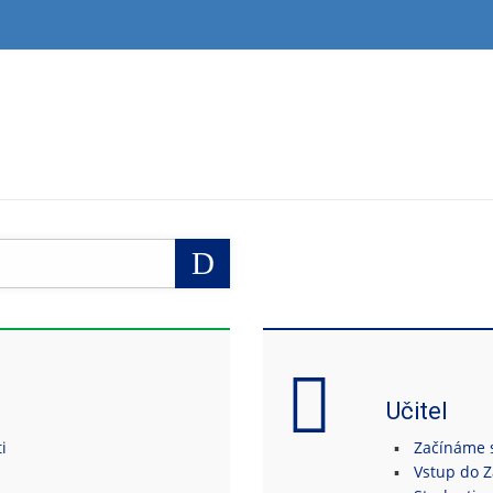
Vyhledat
Učitel
i
Začínáme s 
Vstup do 