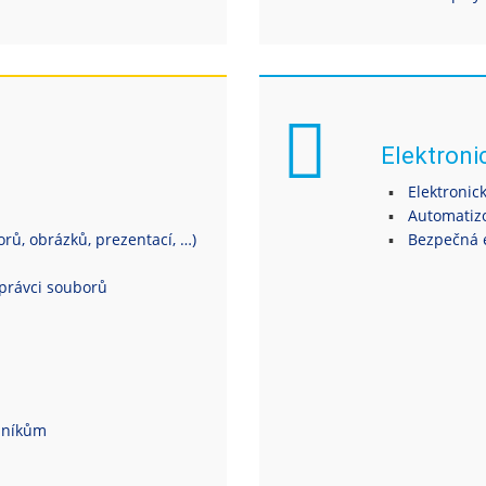
Elektroni
Elektronic
Automatiz
ů, obrázků, prezentací, …)
Bezpečná 
právci souborů
dníkům