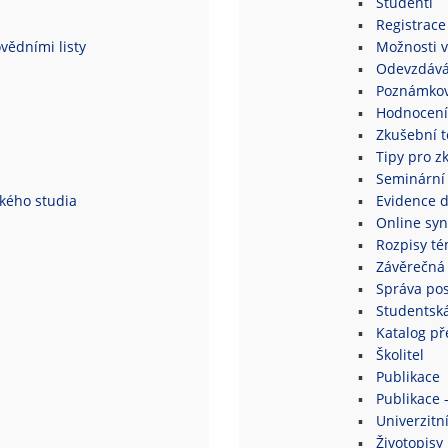
Studenti
Registrace
vědními listy
Možnosti v
Odevzdává
Poznámkov
Hodnocení
Zkušební 
Tipy pro z
Seminární
ského studia
Evidence 
Online syn
Rozpisy té
Závěrečná 
Správa po
Studentsk
Katalog p
Školitel
Publikace
Publikace 
Univerzitní
Životopisy