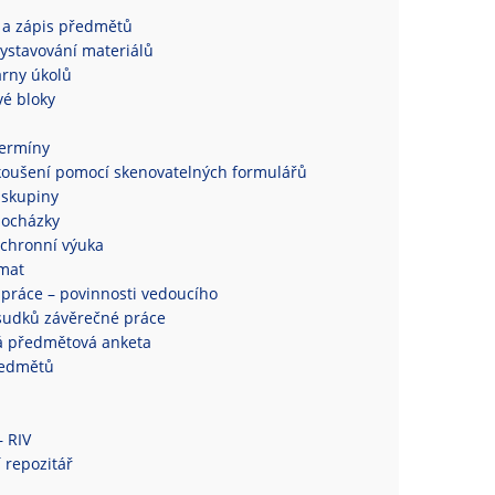
 a zápis předmětů
ystavování materiálů
rny úkolů
é bloky
termíny
koušení pomocí skenovatelných formulářů
 skupiny
docházky
chronní výuka
mat
práce – povinnosti vedoucího
sudků závěrečné práce
á předmětová anketa
ředmětů
– RIV
 repozitář