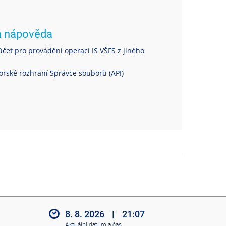
á nápověda
čet pro provádění operací IS VŠFS z jiného
rské rozhraní Správce souborů (API)
8. 8. 2026
|
21:07
Aktuální datum a čas