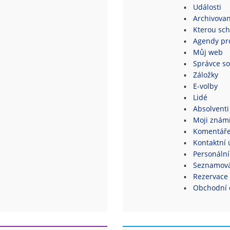
Události
Archivovan
Kterou sch
Agendy pro
Můj web
Správce s
Záložky
E-volby
Lidé
Absolventi
Moji znám
Komentář
Kontaktní 
Personální
Seznamová
Rezervace 
Obchodní 