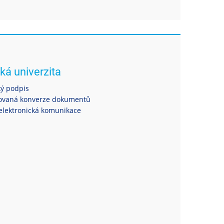
ká univerzita
ký podpis
ovaná konverze dokumentů
elektronická komunikace