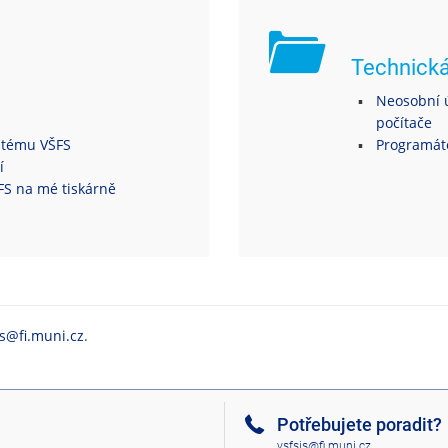
Technick
Neosobní ú
počítače
ystému VŠFS
Programáto
í
ŠFS na mé tiskárně
is@fi.muni.cz
.
Potřebujete poradit?
vsfsis@fi.muni.cz