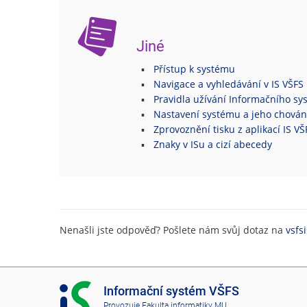
Jiné
Přístup k systému
Navigace a vyhledávání v IS VŠFS
Pravidla užívání Informačního s
Nastavení systému a jeho chován
Zprovoznění tisku z aplikací IS V
Znaky v ISu a cizí abecedy
Nenašli jste odpověď? Pošlete nám svůj dotaz na
vsfs
I
Informační systém VŠFS
S
Provozuje
Fakulta informatiky MU