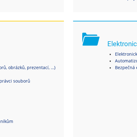
Elektronic
Elektronic
Automatiz
ů, obrázků, prezentací, …)
Bezpečná 
právci souborů
dníkům