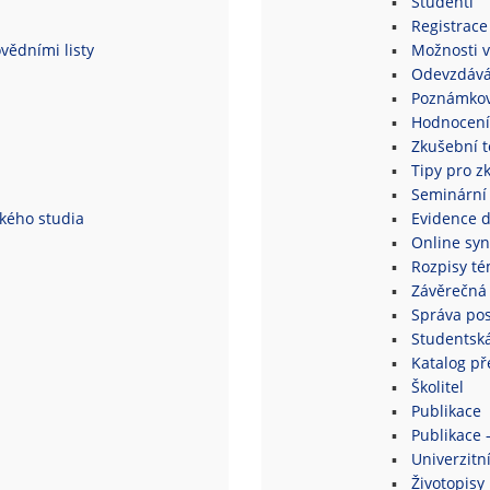
Studenti
Registrace
vědními listy
Možnosti v
Odevzdává
Poznámkov
Hodnocení
Zkušební 
Tipy pro z
Seminární
ského studia
Evidence 
Online syn
Rozpisy té
Závěrečná 
Správa po
Studentsk
Katalog p
Školitel
Publikace
Publikace 
Univerzitní
Životopisy