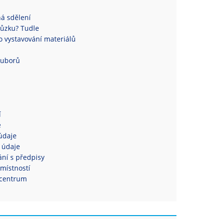
á sdělení
ůzku? Tudle
 vystavování materiálů
ouborů
í
e
údaje
 údaje
ní s předpisy
místností
centrum