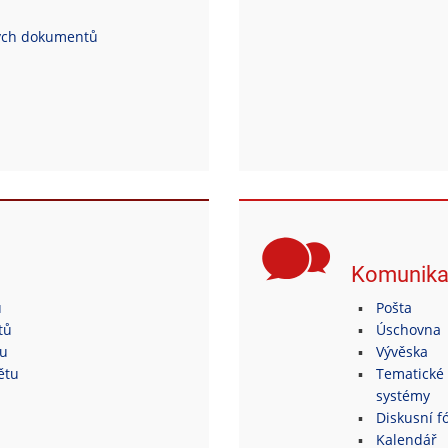
ých dokumentů
Komunik
ů
Pošta
tů
Úschovna
tu
Vývěska
ětu
Tematické 
systémy
Diskusní fó
Kalendář