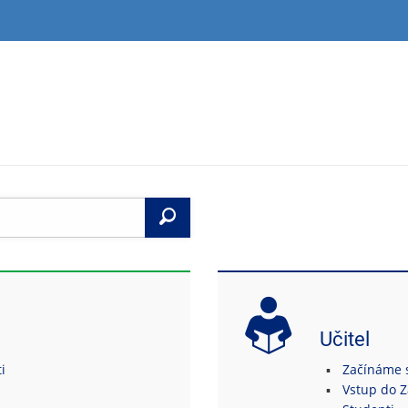
Vyhledat
Učitel
i
Začínáme s 
Vstup do 