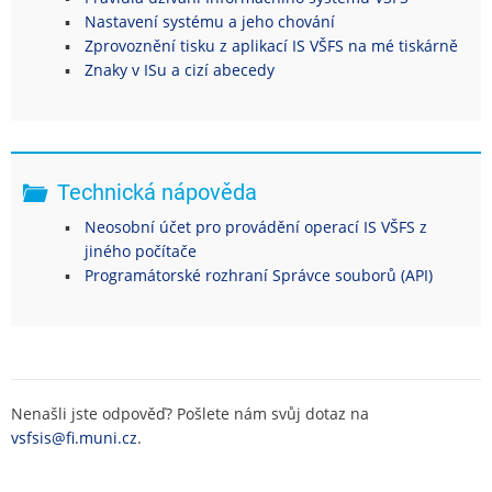
Nastavení systému a jeho chování
Zprovoznění tisku z aplikací IS VŠFS na mé tiskárně
Znaky v ISu a cizí abecedy
Technická nápověda
Neosobní účet pro provádění operací IS VŠFS z
jiného počítače
Programátorské rozhraní Správce souborů (API)
Nenašli jste odpověď? Pošlete nám svůj dotaz na
vsfsis@fi.muni.cz
.