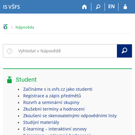
P
P
P
P
EN
IS VŠFS
ř
ř
ř
ř
e
e
e
e
s
s
s
s
>
Nápověda
k
k
k
k
o
o
o
o
č
č
č
č
i
i
i
i
V
t
t
t
t
n
n
n
n
a
a
a
a
h
h
o
p
Student
o
l
b
a
r
a
s
t
Začínáme s is.vsfs.cz jako studenti
n
v
a
i
Registrace a zápis předmětů
í
i
h
č
Rozvrh a seminární skupiny
l
č
k
Zkušební termíny a hodnocení
i
k
u
Zkoušení se skenovatelnými odpovědními listy
š
u
Studijní materiály
t
E-learning – interaktivní osnovy
u