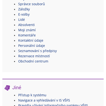
Správce souborů
Záložky
E-volby
Lidé
Absolventi
Moji známí
Komentáře
Kontaktní údaje
Personální údaje
Seznamování s předpisy
Rezervace místností
Obchodní centrum
Jiné
Přístup k systému
Navigace a vyhledávání v IS VŠFS
Pravidla užívání Informačního systému VŠFS