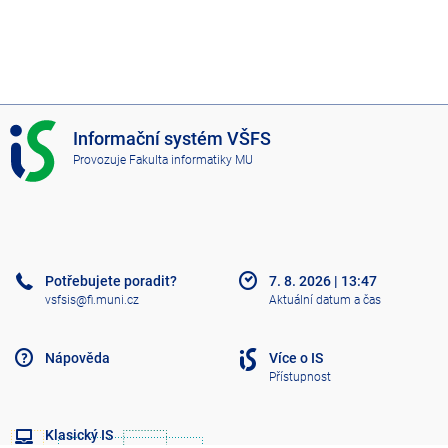
I
Informační systém VŠFS
S
Provozuje
Fakulta informatiky MU
V
Š
F
S
Potřebujete poradit?
7. 8. 2026
|
13:47
vsfsis@fi.muni.cz
Aktuální datum a čas
Nápověda
Více o IS
Přístupnost
Klasický IS