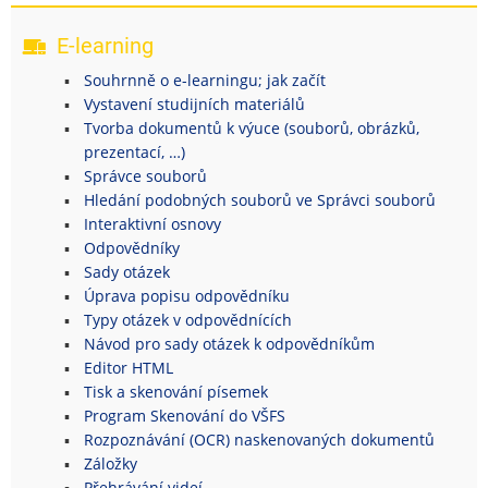
E-learning
Souhrnně o e-learningu; jak začít
Vystavení studijních materiálů
Tvorba dokumentů k výuce (souborů, obrázků,
prezentací, …)
Správce souborů
Hledání podobných souborů ve Správci souborů
Interaktivní osnovy
Odpovědníky
Sady otázek
Úprava popisu odpovědníku
Typy otázek v odpovědnících
Návod pro sady otázek k odpovědníkům
Editor HTML
Tisk a skenování písemek
Program Skenování do VŠFS
Rozpoznávání (OCR) naskenovaných dokumentů
Záložky
Přehrávání videí