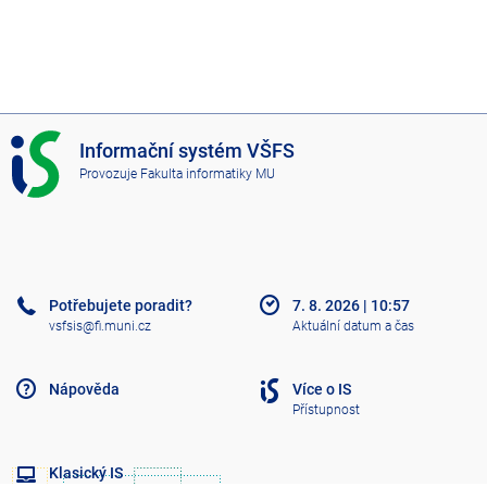
I
Informační systém VŠFS
S
Provozuje
Fakulta informatiky MU
V
Š
F
S
Potřebujete poradit?
7. 8. 2026
|
10:57
vsfsis@fi.muni.cz
Aktuální datum a čas
Nápověda
Více o IS
Přístupnost
Klasický IS