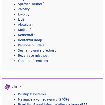
Správce souborů
Záložky
E-volby
Lidé
Absolventi
Moji známí
Komentáře
Kontaktní údaje
Personální údaje
Seznamování s předpisy
Rezervace místností
Obchodní centrum
Jiné
Přístup k systému
Navigace a vyhledávání v IS VŠFS
Pravidla užívání Informačního systému VŠFS