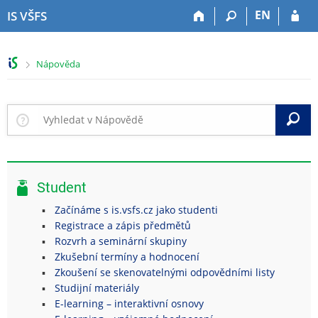
P
P
P
P
EN
IS VŠFS
ř
ř
ř
ř
e
e
e
e
s
s
s
s
>
Nápověda
k
k
k
k
o
o
o
o
č
č
č
č
i
i
i
i
V
t
t
t
t
n
n
n
n
a
a
a
a
h
h
o
p
Student
o
l
b
a
r
a
s
t
Začínáme s is.vsfs.cz jako studenti
n
v
a
i
Registrace a zápis předmětů
í
i
h
č
Rozvrh a seminární skupiny
l
č
k
Zkušební termíny a hodnocení
i
k
u
Zkoušení se skenovatelnými odpovědními listy
š
u
Studijní materiály
t
E-learning – interaktivní osnovy
u