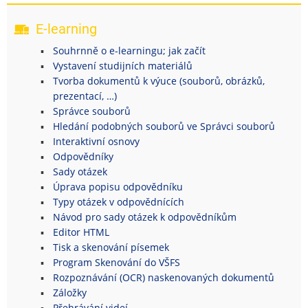
E-learning
Souhrnně o e-learningu; jak začít
Vystavení studijních materiálů
Tvorba dokumentů k výuce (souborů, obrázků,
prezentací, …)
Správce souborů
Hledání podobných souborů ve Správci souborů
Interaktivní osnovy
Odpovědníky
Sady otázek
Úprava popisu odpovědníku
Typy otázek v odpovědnících
Návod pro sady otázek k odpovědníkům
Editor HTML
Tisk a skenování písemek
Program Skenování do VŠFS
Rozpoznávání (OCR) naskenovaných dokumentů
Záložky
Přehrávání videí