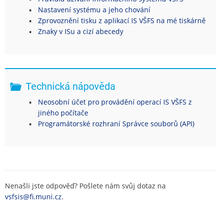
Nastavení systému a jeho chování
Zprovoznění tisku z aplikací IS VŠFS na mé tiskárně
Znaky v ISu a cizí abecedy
Technická nápověda
Neosobní účet pro provádění operací IS VŠFS z
jiného počítače
Programátorské rozhraní Správce souborů (API)
Nenašli jste odpověď? Pošlete nám svůj dotaz na
vsfsis@fi.muni.cz
.