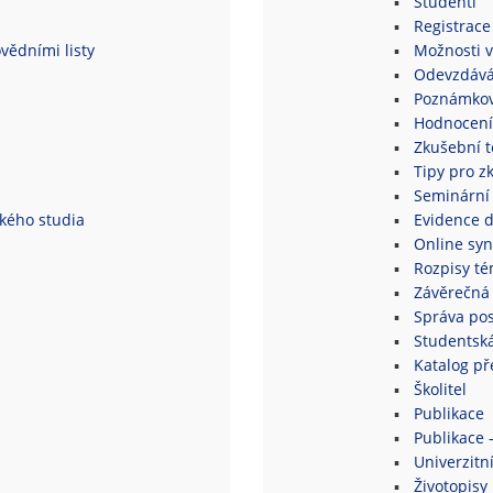
Studenti
Registrace
vědními listy
Možnosti v
Odevzdává
Poznámkov
Hodnocení
Zkušební 
Tipy pro z
Seminární
ského studia
Evidence 
Online syn
Rozpisy té
Závěrečná 
Správa po
Studentsk
Katalog p
Školitel
Publikace
Publikace 
Univerzitní
Životopisy