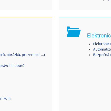
Elektronic
Elektronic
Automatiz
ů, obrázků, prezentací, …)
Bezpečná 
právci souborů
dníkům