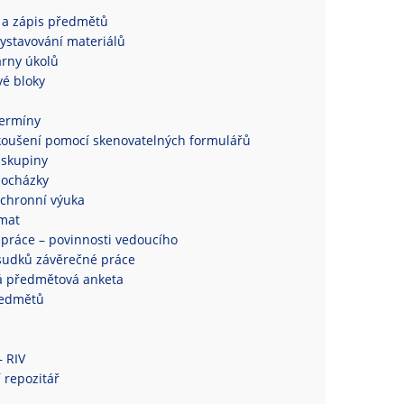
 a zápis předmětů
ystavování materiálů
rny úkolů
é bloky
termíny
koušení pomocí skenovatelných formulářů
 skupiny
docházky
chronní výuka
mat
práce – povinnosti vedoucího
sudků závěrečné práce
á předmětová anketa
ředmětů
– RIV
 repozitář