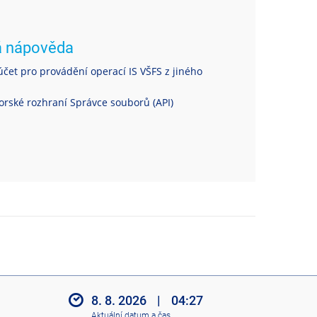
á nápověda
čet pro provádění operací IS VŠFS z jiného
rské rozhraní Správce souborů (API)
8. 8. 2026
|
04:27
Aktuální datum a čas