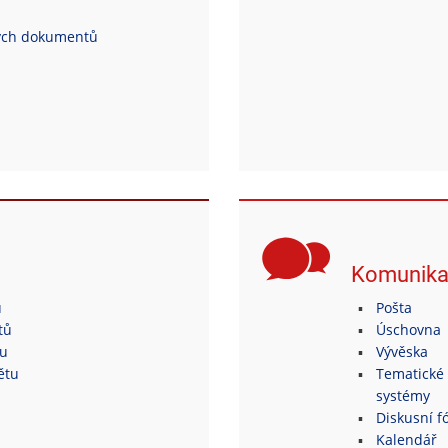
ých dokumentů
Komunik
ů
Pošta
tů
Úschovna
tu
Vývěska
ětu
Tematické 
systémy
Diskusní fó
Kalendář