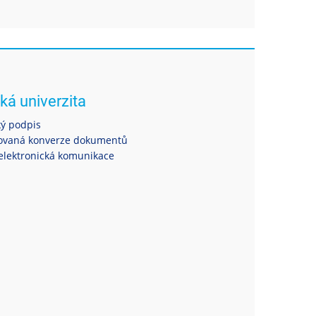
ká univerzita
ký podpis
ovaná konverze dokumentů
elektronická komunikace