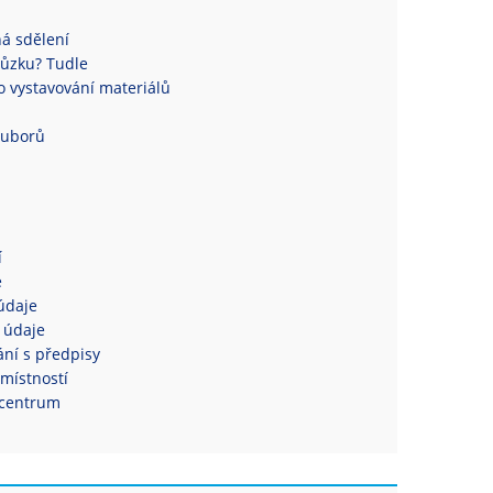
á sdělení
ůzku? Tudle
 vystavování materiálů
ouborů
í
e
údaje
 údaje
ní s předpisy
místností
centrum