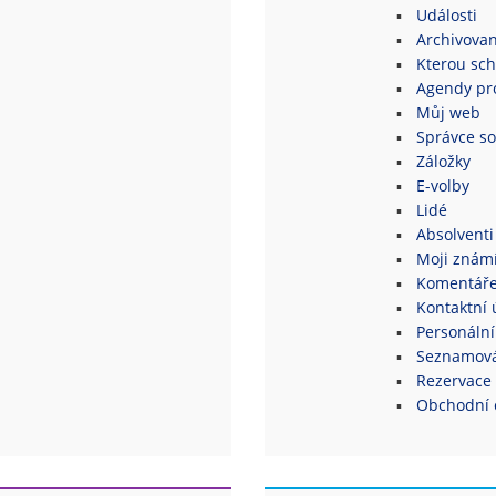
Události
Archivovan
Kterou sch
Agendy pro
Můj web
Správce s
Záložky
E-volby
Lidé
Absolventi
Moji znám
Komentář
Kontaktní 
Personální
Seznamová
Rezervace 
Obchodní 