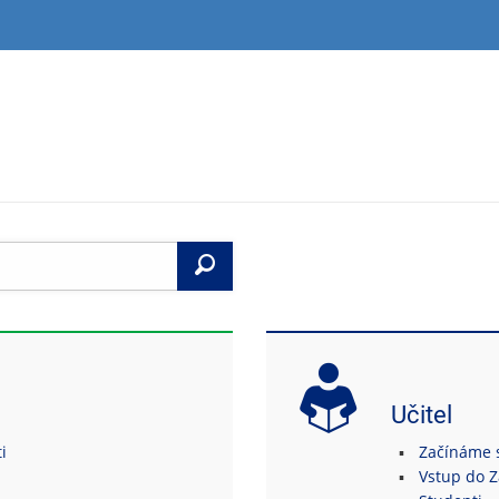
Vyhledat
Učitel
i
Začínáme s 
Vstup do 