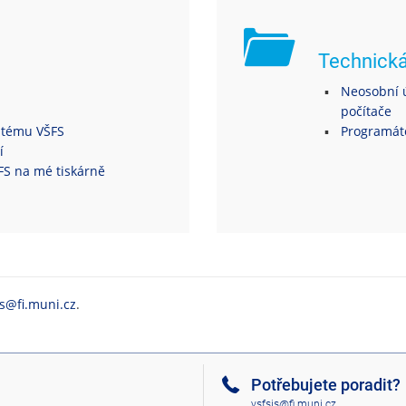
Technick
Neosobní ú
počítače
ystému VŠFS
Programáto
í
ŠFS na mé tiskárně
is@fi.muni.cz
.
Potřebujete poradit?
vsfsis@fi.muni.cz