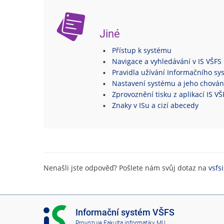
Jiné
Přístup k systému
Navigace a vyhledávání v IS VŠFS
Pravidla užívání Informačního s
Nastavení systému a jeho chován
Zprovoznění tisku z aplikací IS V
Znaky v ISu a cizí abecedy
Nenašli jste odpověď? Pošlete nám svůj dotaz na
vsfs
I
Informační systém VŠFS
S
Provozuje
Fakulta informatiky MU