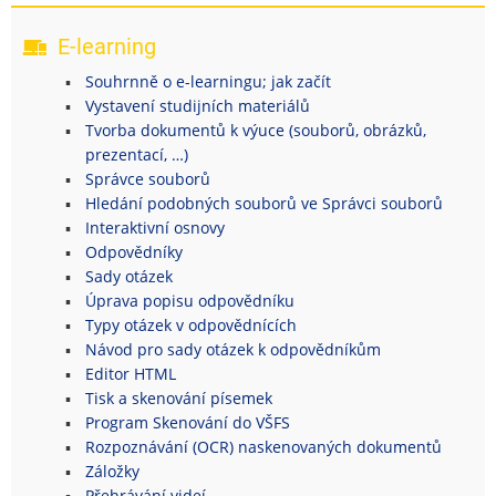
E-learning
Souhrnně o e-learningu; jak začít
Vystavení studijních materiálů
Tvorba dokumentů k výuce (souborů, obrázků,
prezentací, …)
Správce souborů
Hledání podobných souborů ve Správci souborů
Interaktivní osnovy
Odpovědníky
Sady otázek
Úprava popisu odpovědníku
Typy otázek v odpovědnících
Návod pro sady otázek k odpovědníkům
Editor HTML
Tisk a skenování písemek
Program Skenování do VŠFS
Rozpoznávání (OCR) naskenovaných dokumentů
Záložky
Přehrávání videí