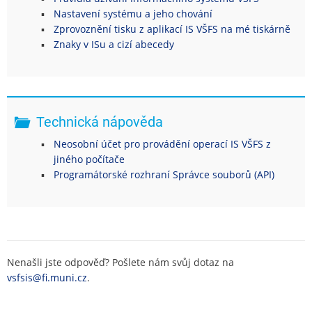
Nastavení systému a jeho chování
Zprovoznění tisku z aplikací IS VŠFS na mé tiskárně
Znaky v ISu a cizí abecedy
Technická nápověda
Neosobní účet pro provádění operací IS VŠFS z
jiného počítače
Programátorské rozhraní Správce souborů (API)
Nenašli jste odpověď? Pošlete nám svůj dotaz na
vsfsis@fi.muni.cz
.