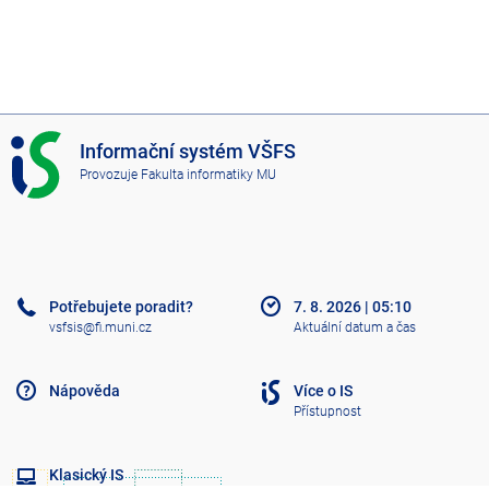
I
Informační systém VŠFS
S
Provozuje
Fakulta informatiky MU
V
Š
F
S
Potřebujete poradit?
7. 8. 2026
|
05:10
vsfsis@fi.muni.cz
Aktuální datum a čas
Nápověda
Více o IS
Přístupnost
Klasický IS