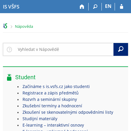
P
P
P
P
EN
IS VŠFS
ř
ř
ř
ř
e
e
e
e
s
s
s
s
>
Nápověda
k
k
k
k
o
o
o
o
č
č
č
č
i
i
i
i
V
t
t
t
t
n
n
n
n
a
a
a
a
h
h
o
p
Student
o
l
b
a
r
a
s
t
Začínáme s is.vsfs.cz jako studenti
n
v
a
i
Registrace a zápis předmětů
í
i
h
č
Rozvrh a seminární skupiny
l
č
k
Zkušební termíny a hodnocení
i
k
u
Zkoušení se skenovatelnými odpovědními listy
š
u
Studijní materiály
t
E-learning – interaktivní osnovy
u