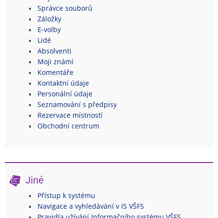
Správce souborů
Záložky
E-volby
Lidé
Absolventi
Moji známí
Komentáře
Kontaktní údaje
Personální údaje
Seznamování s předpisy
Rezervace místností
Obchodní centrum
Jiné
Přístup k systému
Navigace a vyhledávání v IS VŠFS
Pravidla užívání Informačního systému VŠFS