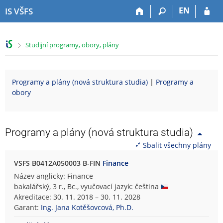
P
P
P
P
EN
IS VŠFS
ř
ř
ř
ř
e
e
e
e
s
s
s
s
>
Studijní programy, obory, plány
k
k
k
k
o
o
o
o
č
č
č
č
i
i
i
i
Programy a plány (nová struktura studia)
|
Programy a
t
t
t
t
obory
n
n
n
n
a
a
a
a
h
h
o
p
o
l
b
a
Programy a plány (nová struktura studia)
r
a
s
t
Sbalit všechny plány
n
v
a
i
í
i
h
č
VSFS B0412A050003 B-FIN
Finance
l
č
k
Název anglicky: Finance
i
k
u
bakalářský, 3 r., Bc., vyučovací jazyk: čeština
š
u
Akreditace: 30. 11. 2018 – 30. 11. 2028
t
Garant:
Ing. Jana Kotěšovcová, Ph.D.
u