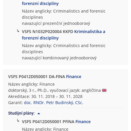
forenzní disciplíny
Název anglicky: Criminalistics and forensic
disciplines
navazující prezenční jednooborový
↳
VSFS N1032P020004 KKFD
Kriminalistika a
forenzní disciplíny
Název anglicky: Criminalistics and forensic
disciplines
navazující kombinovaný jednooborový
VSFS P0412D050001 DA-FINA
Finance
Název anglicky: Finance
doktorský, 3 r., Ph.D., vyučovací jazyk: angličtina
Akreditace: 30. 11. 2018 – 30. 11. 2028
Garant:
doc. RNDr. Petr Budinský, CSc.
Studijní plány:
↳
VSFS P0412D050001 PFINA
Finance
Název anglicky: Finance