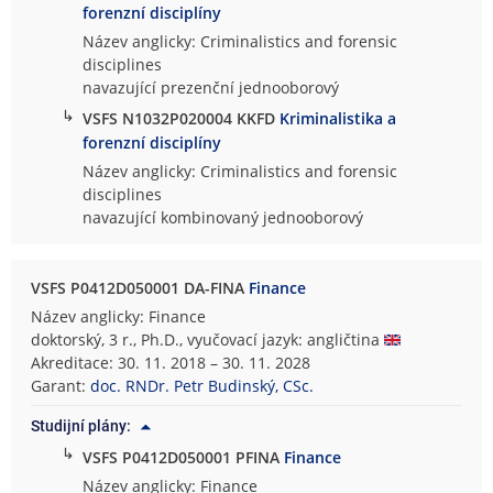
forenzní disciplíny
Název anglicky: Criminalistics and forensic
disciplines
navazující prezenční jednooborový
↳
VSFS N1032P020004 KKFD
Kriminalistika a
forenzní disciplíny
Název anglicky: Criminalistics and forensic
disciplines
navazující kombinovaný jednooborový
VSFS P0412D050001 DA-FINA
Finance
Název anglicky: Finance
doktorský, 3 r., Ph.D., vyučovací jazyk: angličtina
Akreditace: 30. 11. 2018 – 30. 11. 2028
Garant:
doc. RNDr. Petr Budinský, CSc.
Studijní plány:
↳
VSFS P0412D050001 PFINA
Finance
Název anglicky: Finance