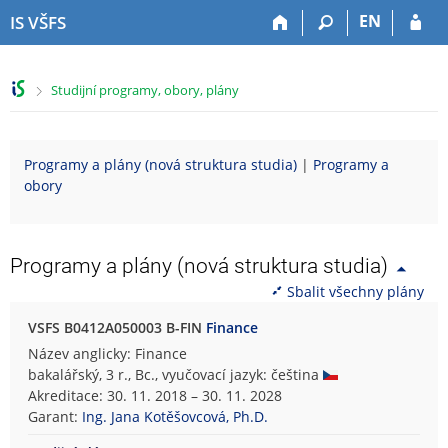
P
P
P
P
EN
IS VŠFS
ř
ř
ř
ř
e
e
e
e
s
s
s
s
>
Studijní programy, obory, plány
k
k
k
k
o
o
o
o
č
č
č
č
i
i
i
i
Programy a plány (nová struktura studia)
|
Programy a
t
t
t
t
obory
n
n
n
n
a
a
a
a
h
h
o
p
o
l
b
a
Programy a plány (nová struktura studia)
r
a
s
t
Sbalit všechny plány
n
v
a
i
í
i
h
č
VSFS B0412A050003 B-FIN
Finance
l
č
k
Název anglicky: Finance
i
k
u
bakalářský, 3 r., Bc., vyučovací jazyk: čeština
š
u
Akreditace: 30. 11. 2018 – 30. 11. 2028
t
Garant:
Ing. Jana Kotěšovcová, Ph.D.
u