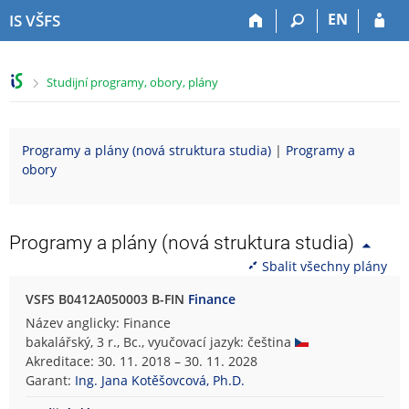
P
P
P
P
EN
IS VŠFS
ř
ř
ř
ř
e
e
e
e
s
s
s
s
>
Studijní programy, obory, plány
k
k
k
k
o
o
o
o
č
č
č
č
i
i
i
i
Programy a plány (nová struktura studia)
|
Programy a
t
t
t
t
obory
n
n
n
n
a
a
a
a
h
h
o
p
o
l
b
a
Programy a plány (nová struktura studia)
r
a
s
t
Sbalit všechny plány
n
v
a
i
í
i
h
č
VSFS B0412A050003 B-FIN
Finance
l
č
k
Název anglicky: Finance
i
k
u
bakalářský, 3 r., Bc., vyučovací jazyk: čeština
š
u
Akreditace: 30. 11. 2018 – 30. 11. 2028
t
Garant:
Ing. Jana Kotěšovcová, Ph.D.
u