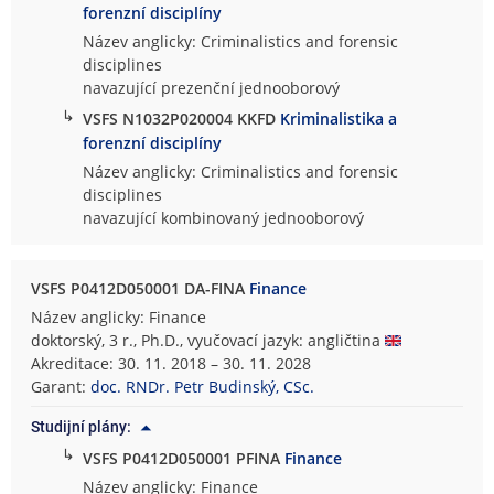
forenzní disciplíny
Název anglicky: Criminalistics and forensic
disciplines
navazující prezenční jednooborový
↳
VSFS N1032P020004 KKFD
Kriminalistika a
forenzní disciplíny
Název anglicky: Criminalistics and forensic
disciplines
navazující kombinovaný jednooborový
VSFS P0412D050001 DA-FINA
Finance
Název anglicky: Finance
doktorský, 3 r., Ph.D., vyučovací jazyk: angličtina
Akreditace: 30. 11. 2018 – 30. 11. 2028
Garant:
doc. RNDr. Petr Budinský, CSc.
Studijní plány:
↳
VSFS P0412D050001 PFINA
Finance
Název anglicky: Finance