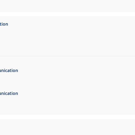
tion
nication
nication