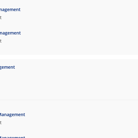
anagement
t
anagement
t
gement
 Management
t
 Management