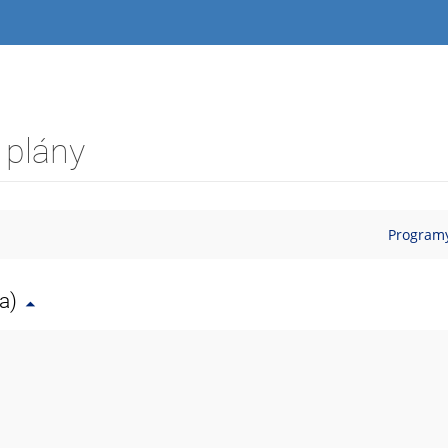
 plány
Programy
a)