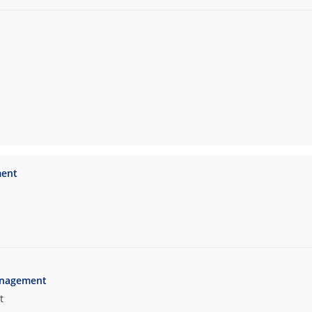
ment
anagement
t