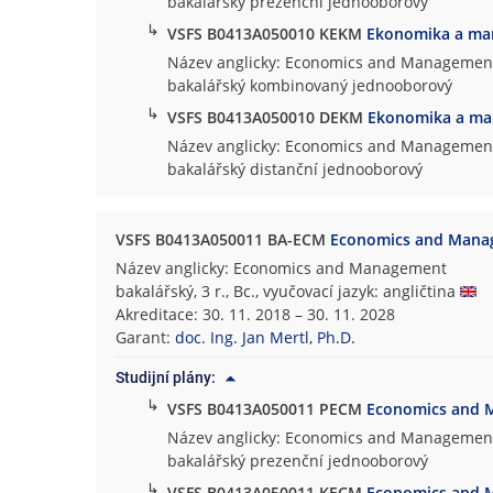
bakalářský prezenční jednooborový
↳
VSFS B0413A050010 KEKM
Ekonomika a m
Název anglicky: Economics and Managemen
bakalářský kombinovaný jednooborový
↳
VSFS B0413A050010 DEKM
Ekonomika a m
Název anglicky: Economics and Managemen
bakalářský distanční jednooborový
VSFS B0413A050011 BA-ECM
Economics and Mana
Název anglicky: Economics and Management
bakalářský, 3 r., Bc., vyučovací jazyk: angličtina
Akreditace: 30. 11. 2018 – 30. 11. 2028
Garant:
doc. Ing. Jan Mertl, Ph.D.
Studijní plány:
↳
VSFS B0413A050011 PECM
Economics and
Název anglicky: Economics and Managemen
bakalářský prezenční jednooborový
↳
VSFS B0413A050011 KECM
Economics and