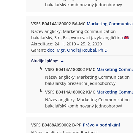
bakalářský kombinovaný jednooborový
VSFS B0414A180002 BA-MC
Marketing Communica
Název anglicky: Marketing Communication
bakalářský, 3 r., Bc., vyučovací jazyk: angličtina
Akreditace: 24. 1. 2019 – 25. 2. 2029
Garant:
doc. Mgr. Ondřej Roubal, Ph.D.
Studijní plány:
↳
VSFS B0414A180002 PMC
Marketing Commu
Název anglicky: Marketing Communication
bakalářský prezenční jednooborový
↳
VSFS B0414A180002 KMC
Marketing Commu
Název anglicky: Marketing Communication
bakalářský kombinovaný jednooborový
VSFS B0488A050002 B-PP
Právo v podnikání
Název anglicky: Law and Business