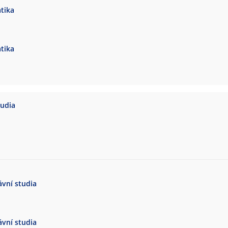
tika
tika
tudia
vní studia
vní studia