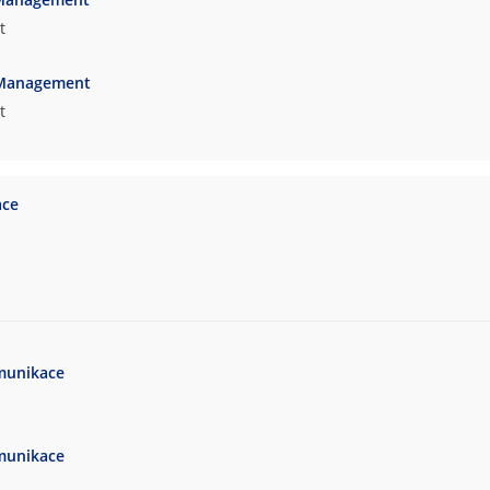
t
 Management
t
ace
munikace
munikace