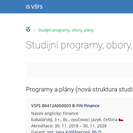
P
P
P
P
IS VŠFS
ř
ř
ř
ř
e
e
e
e
s
s
s
s
k
k
k
k
>
Studijní programy, obory, plány
o
o
o
o
č
č
č
č
Studijní programy, obory,
i
i
i
i
t
t
t
t
n
n
n
n
a
a
a
a
h
h
o
p
o
l
b
a
r
a
s
t
Programy a plány (nová struktura studi
n
v
a
i
í
i
h
č
l
č
k
VSFS B0412A050003 B-FIN
Finance
i
k
u
Název anglicky: Finance
š
u
bakalářský, 3 r., Bc., vyučovací jazyk: čeština
t
Akreditace: 30. 11. 2018 – 30. 11. 2028
u
Garant:
Ing. Jana Kotěšovcová, Ph.D.