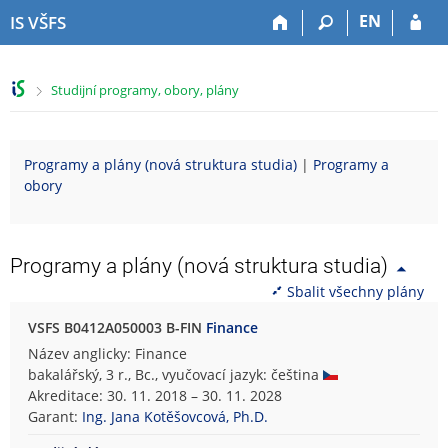
P
P
P
P
EN
IS VŠFS
ř
ř
ř
ř
e
e
e
e
s
s
s
s
>
Studijní programy, obory, plány
k
k
k
k
o
o
o
o
č
č
č
č
i
i
i
i
Programy a plány (nová struktura studia)
|
Programy a
t
t
t
t
obory
n
n
n
n
a
a
a
a
h
h
o
p
o
l
b
a
Programy a plány (nová struktura studia)
r
a
s
t
Sbalit všechny plány
n
v
a
i
í
i
h
č
VSFS B0412A050003 B-FIN
Finance
l
č
k
Název anglicky: Finance
i
k
u
bakalářský, 3 r., Bc., vyučovací jazyk: čeština
š
u
Akreditace: 30. 11. 2018 – 30. 11. 2028
t
Garant:
Ing. Jana Kotěšovcová, Ph.D.
u