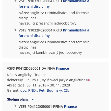
↳
VSFS N1032P020004 PKFD
Kriminalistika a
forenzní disciplíny
Název anglicky: Criminalistics and forensic
disciplines
navazující prezenční jednooborový
↳
VSFS N1032P020004 KKFD
Kriminalistika a
forenzní disciplíny
Název anglicky: Criminalistics and forensic
disciplines
navazující kombinovaný jednooborový
VSFS P0412D050001 DA-FINA
Finance
Název anglicky: Finance
doktorský, 3 r., Ph.D., vyučovací jazyk: angličtina
Akreditace: 30. 11. 2018 – 30. 11. 2028
Garant:
doc. RNDr. Petr Budinský, CSc.
Studijní plány:
↳
VSFS P0412D050001 PFINA
Finance