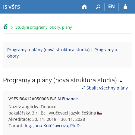
P
P
P
P
EN
IS VŠFS
ř
ř
ř
ř
e
e
e
e
s
s
s
s
>
Studijní programy, obory, plány
k
k
k
k
o
o
o
o
č
č
č
č
i
i
i
i
Programy a plány (nová struktura studia)
|
Programy a
t
t
t
t
obory
n
n
n
n
a
a
a
a
h
h
o
p
o
l
b
a
Programy a plány (nová struktura studia)
r
a
s
t
Sbalit všechny plány
n
v
a
i
í
i
h
č
VSFS B0412A050003 B-FIN
Finance
l
č
k
Název anglicky: Finance
i
k
u
bakalářský, 3 r., Bc., vyučovací jazyk: čeština
š
u
Akreditace: 30. 11. 2018 – 30. 11. 2028
t
Garant:
Ing. Jana Kotěšovcová, Ph.D.
u