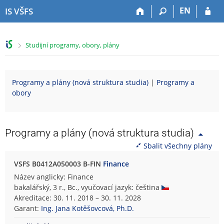
P
P
P
P
EN
IS VŠFS
ř
ř
ř
ř
e
e
e
e
s
s
s
s
>
Studijní programy, obory, plány
k
k
k
k
o
o
o
o
č
č
č
č
i
i
i
i
Programy a plány (nová struktura studia)
|
Programy a
t
t
t
t
obory
n
n
n
n
a
a
a
a
h
h
o
p
o
l
b
a
Programy a plány (nová struktura studia)
r
a
s
t
Sbalit všechny plány
n
v
a
i
í
i
h
č
VSFS B0412A050003 B-FIN
Finance
l
č
k
Název anglicky: Finance
i
k
u
bakalářský, 3 r., Bc., vyučovací jazyk: čeština
š
u
Akreditace: 30. 11. 2018 – 30. 11. 2028
t
Garant:
Ing. Jana Kotěšovcová, Ph.D.
u