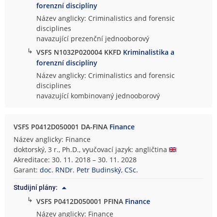
forenzní disciplíny
Název anglicky: Criminalistics and forensic
disciplines
navazující prezenční jednooborový
↳
VSFS N1032P020004 KKFD
Kriminalistika a
forenzní disciplíny
Název anglicky: Criminalistics and forensic
disciplines
navazující kombinovaný jednooborový
VSFS P0412D050001 DA-FINA
Finance
Název anglicky: Finance
doktorský, 3 r., Ph.D., vyučovací jazyk: angličtina
Akreditace: 30. 11. 2018 – 30. 11. 2028
Garant:
doc. RNDr. Petr Budinský, CSc.
Studijní plány:
↳
VSFS P0412D050001 PFINA
Finance
Název anglicky: Finance